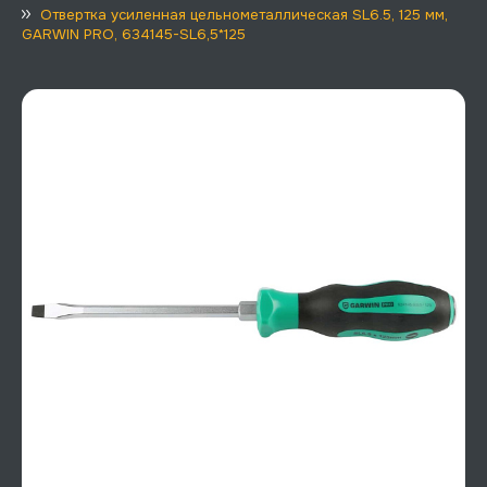
Отвертка усиленная цельнометаллическая SL6.5, 125 мм,
GARWIN PRO, 634145-SL6,5*125