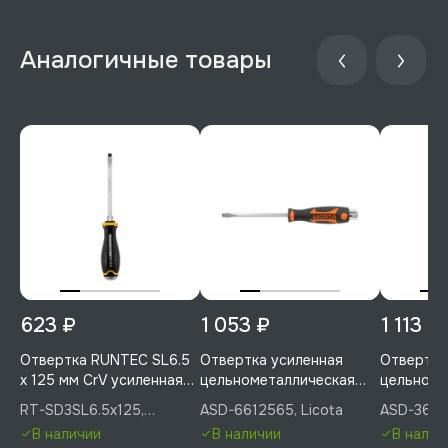
623 ₽
1 053 ₽
1 113 ₽
Отвертка RUNTEC SL6.5
Отвертка усиленная
Отвертка
x 125 мм CrV усиленная
цельнометаллическая
цельноме
со сквозным стержнем,
SL6.5, 125 мм, Licota,
SL6.5, 125
RT-SD3SL6.5x125,
ASD-6612565, Licota
ASD-36125
RT-SD3SL6.5x125
ASD-6612565
ASD-3612
RUNTEC
В наличии
В наличии
В налич