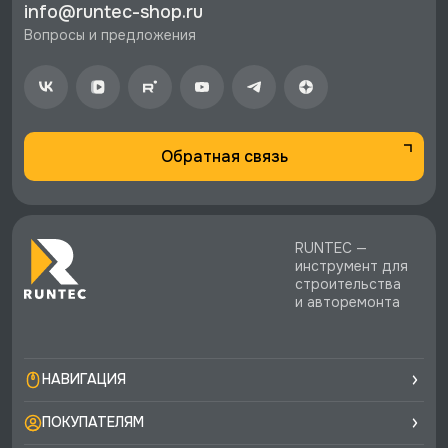
info@runtec-shop.ru
стоимости заказа.
Вопросы и предложения
♥️ Наличие товаров, Программа лояльности,
экспертная поддержка.
Обратная связь
RUNTEC —
инструмент для
строительства
и авторемонта
НАВИГАЦИЯ
ПОКУПАТЕЛЯМ