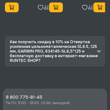
Как получить скидку в 10% на Отвертка
усиленная цельнометаллическая SL6.5, 125
мм, GARWIN PRO, 634145-SL6,5*125 и
бесплатную доставку в интернет-магазине
RUNTEC SHOP?
⭐️ Зарегистрируйтесь на сайте и получите
скидку 10%
🔥 Цена Отвертка усиленная
цельнометаллическая SL6.5, 125 мм, GARWIN
PRO, 634145-SL6,5*125 со скидкой - 702 руб.
8 800 775-81-45
⚡️ Бесплатная доставка в Москве, Санкт-
Пн-Пт: 9:00 - 18:00  Сб-Вс: выходной
Петербурге и по РФ, если она меньше 10%