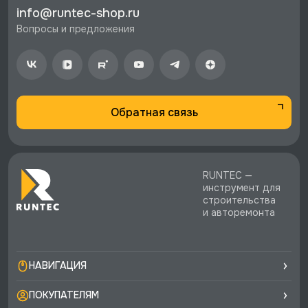
Петербурге и по РФ, если она меньше 10%
info@runtec-shop.ru
стоимости заказа.
Вопросы и предложения
♥️ Наличие товаров, Программа лояльности,
экспертная поддержка.
Обратная связь
RUNTEC —
инструмент для
строительства
и авторемонта
НАВИГАЦИЯ
ПОКУПАТЕЛЯМ