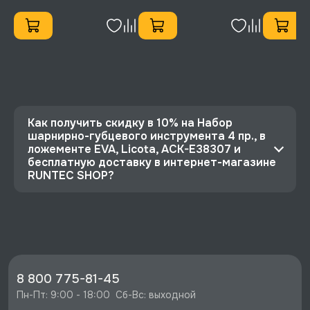
Как получить скидку в 10% на Набор
шарнирно-губцевого инструмента 4 пр., в
ложементе EVA, Licota, ACK-E38307 и
бесплатную доставку в интернет-магазине
RUNTEC SHOP?
⭐️ Зарегистрируйтесь на сайте и получите
скидку 10%
🔥 Цена Набор шарнирно-губцевого
инструмента 4 пр., в ложементе EVA, Licota,
ACK-E38307 со скидкой - 8717 руб.
8 800 775-81-45
⚡️ Бесплатная доставка в Москве, Санкт-
Пн-Пт: 9:00 - 18:00  Сб-Вс: выходной