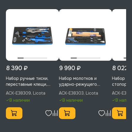
8 390 ₽
9 990 ₽
8 022 
Набор ручные тиски,
Набор молотков и
Набор съ
переставные клещи,
ударно-режущего
стопорных
разводной ключ, в
инструмента 10 пр., в
ложементе
ACK-E38309, Licota
ACK-E38303, Licota
ACK-E3830
ложементе EVA, Licota,
ложементе EVA, Licota,
ACK-E383
В наличии
В наличии
В налич
ACK-E38309
ACK-E38303