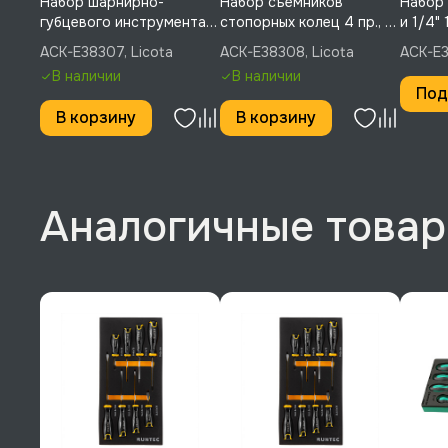
Набор шарнирно-
Набор съемников
Набор 
губцевого инструмента 4
стопорных колец 4 пр., в
и 1/4" 
пр., в ложементе EVA,
ложементе EVA, Licota,
ложеме
ACK-E38307, Licota
ACK-E38308, Licota
ACK-E3
Licota, ACK-E38307
ACK-E38308
ACK-E3
В наличии
В наличии
Под
В корзину
В корзину