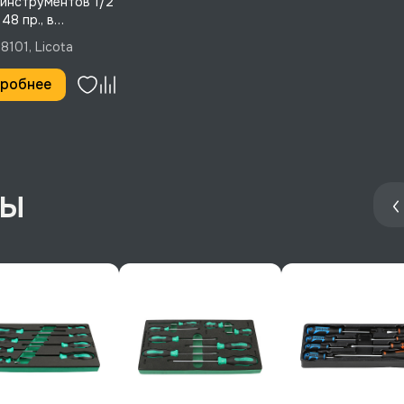
инструментов 1/2"
148 пр., в
нте EVA, Licota,
8101, Licota
8101
робнее