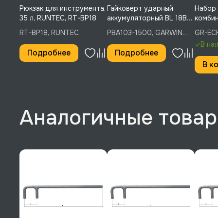
Рюкзак для инструмента,
Гайковерт ударный
Набор
35 л, RUNTEC, RT-BP18
аккумуляторный BL 18В
комбин
3/4", 1500 Нм, GARWIN
предме
RT-BP18, RUNTEC
PBA103-1500, GARWIN
GR-EC
PRO, PBA103-1500
GARWI
PRO
В на
Подробнее
Подробнее
В к