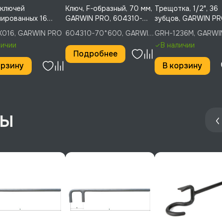
 ключей
Ключ, F-образный, 70 мм,
Трещотка, 1/2", 36
ированных 16
GARWIN PRO, 604310-
зубцов, GARWIN PR
тов 6-24 мм,
70*600
GRH-1236M
K016, GARWIN PRO
604310-70*600, GARWIN
GRH-1236M, GARWI
N PRO, GR-ECK016
PRO
личии
В наличии
Подробнее
орзину
В корзину