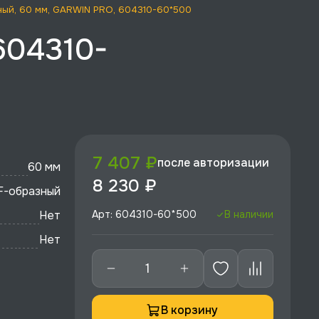
ный, 60 мм, GARWIN PRO, 604310-60*500
604310-
7 407 ₽
после авторизации
60 мм
8 230 ₽
F-образный
Нет
Арт: 604310-60*500
В наличии
Нет
В корзину