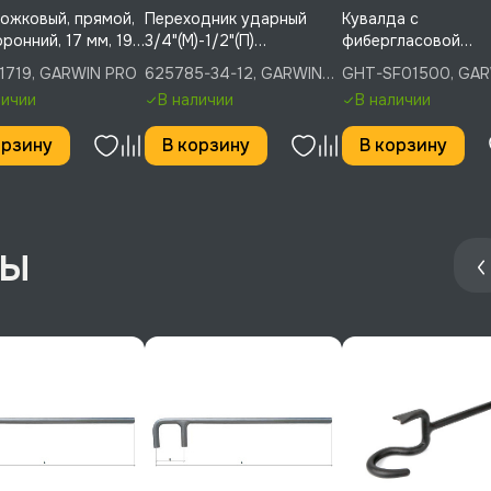
ожковый, прямой,
Переходник ударный
Кувалда с
ронний, 17 мм, 19
3/4"(М)-1/2"(П)
фибергласовой
RWIN PRO, GR-
понижающий, GARWIN
рукояткой, 1500 г,
1719, GARWIN PRO
625785-34-12, GARWIN
GHT-SF01500, GA
9
PRO, 625785-34-12
GARWIN INDUSTRIA
PRO
INDUSTRIAL
личии
В наличии
В наличии
GHT-SF01500
орзину
В корзину
В корзину