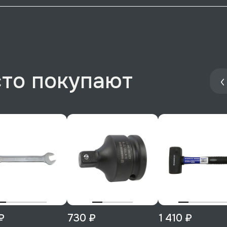
сто покупают
₽
730 ₽
1 410 ₽