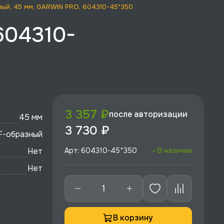
ный, 45 мм, GARWIN PRO, 604310-45*350
604310-
3 357 ₽
после авторизации
45 мм
3 730 ₽
F-образный
Нет
Арт: 604310-45*350
В наличии
Нет
В корзину