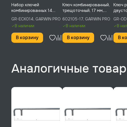
Набор ключей
Ключ комбинированный,
Ключ р
комбинированных 14
трещоточный, 17 мм,
двусто
предметов 10-32 мм,
GARWIN PRO, 602105-17
мм, GA
GR-ECK014, GARWIN PRO
602105-17, GARWIN PRO
GR-OD
GARWIN PRO, GR-ECK014
OD171
В наличии
В наличии
В на
В корзину
В корзину
В к