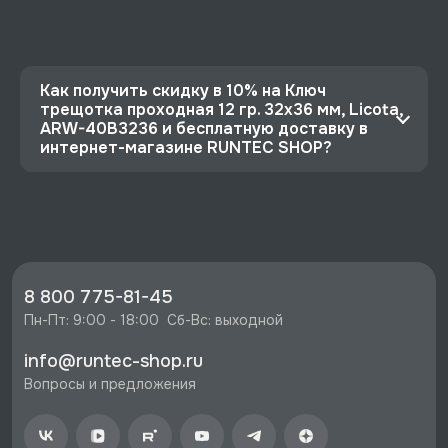
Как получить скидку в 10% на Ключ
трещотка проходная 12 гр. 32x36 мм, Licota,
ARW-40B3236 и бесплатную доставку в
интернет-магазине RUNTEC SHOP?
⭐️ Зарегистрируйтесь на сайте и получите
скидку 10%
🔥 Цена Ключ трещотка проходная 12 гр. 32x36
мм, Licota, ARW-40B3236 со скидкой - 5868
руб.
8 800 775-81-45
⚡️ Бесплатная доставка в Москве, Санкт-
Пн-Пт: 9:00 - 18:00  Сб-Вс: выходной
Петербурге и по РФ, если она меньше 10%
info@runtec-shop.ru
стоимости заказа.
Вопросы и предложения
♥️ Наличие товаров, Программа лояльности,
экспертная поддержка.