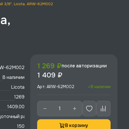
й 3/8", Licota, ARW-62M002
a,
1 269 ₽
после авторизации
W-62M002
1 409 ₽
В наличии
Licota
Арт: ARW-62M002
В наличии
1269
1409.00
оточный разрезной
В корзину
150