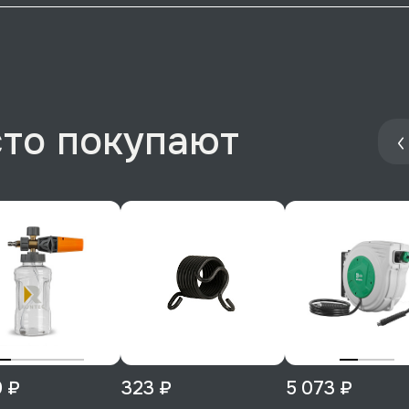
сто покупают
0 ₽
323 ₽
5 073 ₽