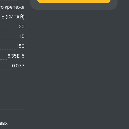
о крепежа
Ь (КИТАЙ)
20
15
150
6.35E-5
0.077
вых