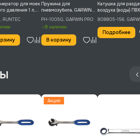
нератор для моек
Пружина для
Катушка для разда
го давления 1 л,
пневмозубила, GARWIN
воздуха (воды) ПВХ
C, RT-FM1
PRO, PH-1005G
15 м, пластиковая
1, RUNTEC
PH-1005G, GARWIN PRO
808805-156, GARW
закрытая, 1/4", GA
PRO
личии
В наличии
PRO, 808805-156
Подробнее
орзину
В корзину
Акция