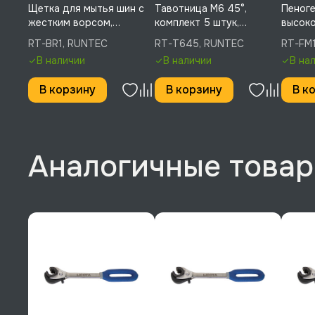
Щетка для мытья шин с
Тавотница M6 45°,
Пеноге
жестким ворсом,
комплект 5 штук,
высоко
RUNTEC, RT-BR1
RUNTEC, RT-T645
RUNTE
RT-BR1, RUNTEC
RT-T645, RUNTEC
RT-FM
В наличии
В наличии
В на
В корзину
В корзину
В к