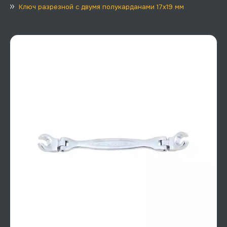
Ключ разрезной с двумя полукарданами 17х19 мм