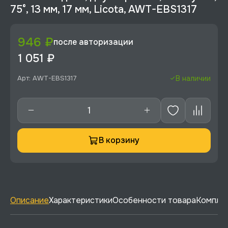
75°, 13 мм, 17 мм, Licota, AWT-EBS1317
946 ₽
после авторизации
1 051 ₽
Арт: AWT-EBS1317
В наличии
В корзину
Описание
Характеристики
Особенности товара
Комплек