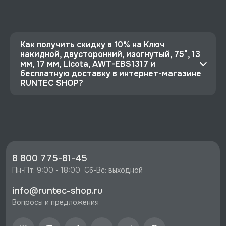
Как получить скидку в 10% на Ключ
накидной, двусторонний, изогнутый, 75°, 13
мм, 17 мм, Licota, AWT-EBS1317 и
бесплатную доставку в интернет-магазине
RUNTEC SHOP?
⭐️ Зарегистрируйтесь на сайте и получите
скидку 10%
🔥 Цена Ключ накидной, двусторонний,
изогнутый, 75°, 13 мм, 17 мм, Licota, AWT-
EBS1317 со скидкой - 946 руб.
8 800 775-81-45
⚡️ Бесплатная доставка в Москве, Санкт-
Пн-Пт: 9:00 - 18:00  Сб-Вс: выходной
Петербурге и по РФ, если она меньше 10%
info@runtec-shop.ru
стоимости заказа.
Вопросы и предложения
♥️ Наличие товаров, Программа лояльности,
экспертная поддержка.