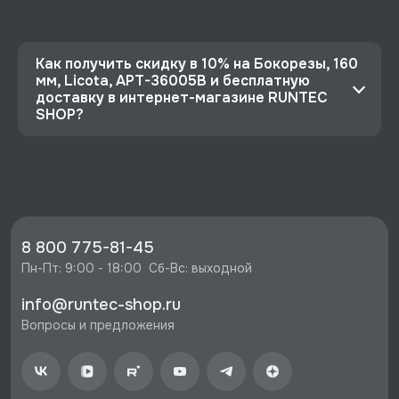
Как получить скидку в 10% на Бокорезы, 160
мм, Licota, APT-36005B и бесплатную
доставку в интернет-магазине RUNTEC
SHOP?
⭐️ Зарегистрируйтесь на сайте и получите
скидку 10%
🔥 Цена Бокорезы, 160 мм, Licota, APT-36005B
со скидкой - 2231 руб.
⚡️ Бесплатная доставка в Москве, Санкт-
8 800 775-81-45
Петербурге и по РФ, если она меньше 10%
Пн-Пт: 9:00 - 18:00  Сб-Вс: выходной
стоимости заказа.
info@runtec-shop.ru
♥️ Наличие товаров, Программа лояльности,
Вопросы и предложения
экспертная поддержка.