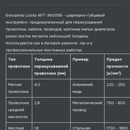
Бокорезы Licota APT-36005B - шарнирно-губцевый
инструмент, предназначенный для перекусывания
проволоки, кабеля, проводов, крепежа малых диаметров,
резки листов металла небольшой толщины.
Используются как в бытовом ремонте, так и в
профессиональных монтажных работах.
Тип
Толщина
Пример
Предел
проволоки
перекусываемой
прочности
проволоки (мм)
(н/мм²)
Мягкая
4,0
Алюминий,
220 - 250
проволока
медь
Проволока
2,8
Металлический
750 - 800
средней
провод
жесткости
Жесткая
1,8
Cтальная
1700 - 1800