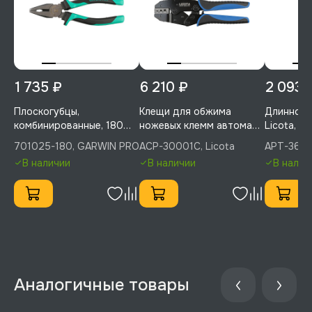
1 735 ₽
6 210 ₽
2 093 
Плоскогубцы,
Клещи для обжима
Длинногуб
комбинированные, 180
ножевых клемм автомат,
Licota, 
мм, GARWIN PRO,
Licota, ACP-30001C
701025-180, GARWIN PRO
ACP-30001C, Licota
APT-3600
701025-180
В наличии
В наличии
В налич