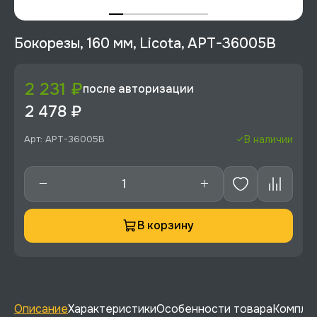
Бокорезы, 160 мм, Licota, APT-36005B
2 231 ₽
после авторизации
2 478 ₽
Арт: APT-36005B
В наличии
В корзину
Описание
Характеристики
Особенности товара
Комплек