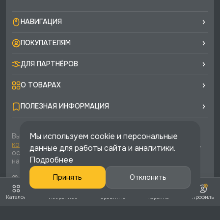
НАВИГАЦИЯ
ПОКУПАТЕЛЯМ
ДЛЯ ПАРТНЁРОВ
О ТОВАРАХ
ПОЛЕЗНАЯ ИНФОРМАЦИЯ
Мы используем cookie и персональные
Вы соглашаетесь с условиями
политики
конфиденциальности
и
публичной оферты
каждый раз,
данные для работы сайта и аналитики.
оставляя свои данные в любой форме обратной связи
Подробнее
на сайте runtec-shop.ru
© 2026 «Runtec», официальный интернет-магазин. Все
Принять
Отклонить
права защищены
Каталог
Избранное
Сравнить
Корзина
Профиль