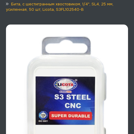
Бита, с шестигранным хвостовиком, 1/4", SL4, 25 мм,
усиленная, 50 шт, Licota, S3FL102540-B