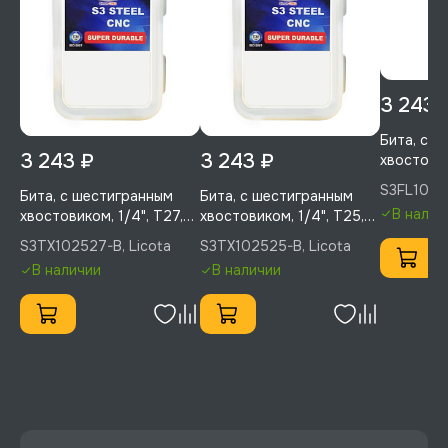
3 243 
Бита, с 
3 243 ₽
3 243 ₽
хвостовик
25 мм, ус
S3FL10256
Бита, с шестигранным
Бита, с шестигранным
Licota, S
В налич
хвостовиком, 1/4", T27,
хвостовиком, 1/4", T25,
25 мм, усиленная, 50 шт,
25 мм, усиленная, 50 шт,
S3TX102527-B, Licota
S3TX102525-B, Licota
Licota, S3TX102527-B
Licota, S3TX102525-B
В наличии
В наличии