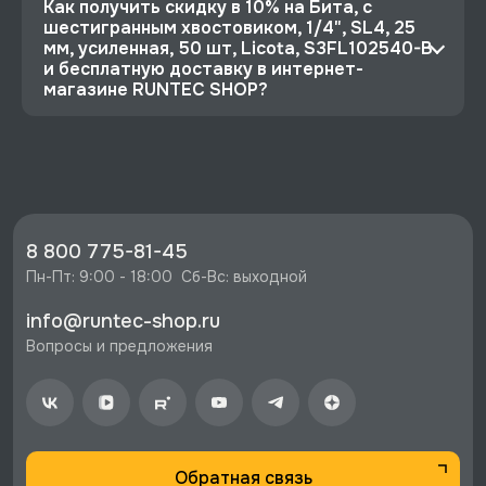
Как получить скидку в 10% на Бита, с
шестигранным хвостовиком, 1/4", SL4, 25
мм, усиленная, 50 шт, Licota, S3FL102540-B
и бесплатную доставку в интернет-
магазине RUNTEC SHOP?
⭐️ Зарегистрируйтесь на сайте и получите
скидку 10%
🔥 Цена Бита, с шестигранным хвостовиком,
1/4", SL4, 25 мм, усиленная, 50 шт, Licota,
S3FL102540-B со скидкой - 2919 руб.
8 800 775-81-45
⚡️ Бесплатная доставка в Москве, Санкт-
Пн-Пт: 9:00 - 18:00  Сб-Вс: выходной
Петербурге и по РФ, если она меньше 10%
info@runtec-shop.ru
стоимости заказа.
Вопросы и предложения
♥️ Наличие товаров, Программа лояльности,
экспертная поддержка.
Обратная связь