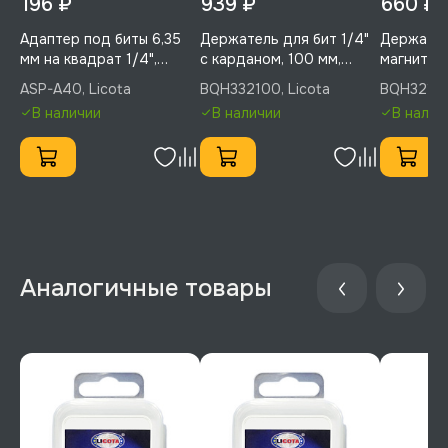
196 ₽
939 ₽
660 ₽
Адаптер под биты 6,35
Держатель для бит 1/4"
Держател
мм на квадрат 1/4",
с карданом, 100 мм,
магнитны
Licota, ASP-A40
Licota, BQH332100
мм, Licot
ASP-A40, Licota
BQH332100, Licota
BQH32106
В наличии
В наличии
В налич