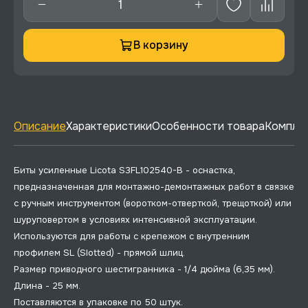
В корзину
Описание
Характеристики
Особенности товара
Комплек
Биты усиленные Licota S3FL102540-B - оснастка,
предназначенная для монтажно-демонтажных работ в связке
с ручным инструментом (воротком-отверткой, трещоткой) или
шуруповертом в условиях интенсивной эксплуатации.
Используются для работы с крепежом с внутренним
профилем SL (Slotted) - прямой шлиц.
Размер приводного шестигранника - 1/4 дюйма (6,35 мм).
Длина - 25 мм.
Поставляются в упаковке по 50 штук.