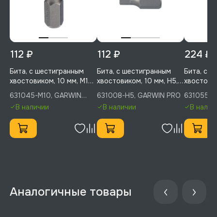
112 ₽
112 ₽
224 ₽
Бита, с шестигранным
Бита, с шестигранным
Бита, с 
хвостовиком, 10 мм, M10,
хвостовиком, 10 мм, H5,
хвостовик
30 мм, 1 шт, GARWIN PRO,
30 мм, 1 шт, GARWIN PRO,
75 мм, 1 
631045-M10, GARWIN
631008-H5, GARWIN PRO
631055-M
631045-M10
631008-H5
631055-M
PRO
В наличии
В наличии
В налич