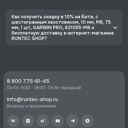
Как получить скидку в 10% на Бита, с
шестигранным хвостовиком, 10 мм, M6, 75
мм, 1 шт, GARWIN PRO, 631055-M6 и
бесплатную доставку в интернет-магазине
RUNTEC SHOP?
⭐️ Зарегистрируйтесь на сайте и получите
скидку 10%
🔥 Цена Бита, с шестигранным хвостовиком, 10
мм, M6, 75 мм, 1 шт, GARWIN PRO, 631055-M6
со скидкой - 202 руб.
8 800 775-81-45
⚡️ Бесплатная доставка в Москве, Санкт-
Пн-Пт: 9:00 - 18:00  Сб-Вс: выходной
Петербурге и по РФ, если она меньше 10%
info@runtec-shop.ru
стоимости заказа.
Вопросы и предложения
♥️ Наличие товаров, Программа лояльности,
экспертная поддержка.