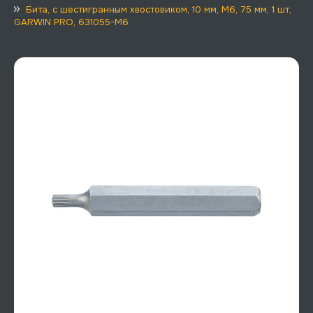
Бита, с шестигранным хвостовиком, 10 мм, M6, 75 мм, 1 шт,
GARWIN PRO, 631055-M6