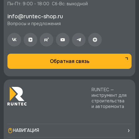
⚡️ Бесплатная доставка в Москве, Санкт-
Пн-Пт: 9:00 - 18:00  Сб-Вс: выходной
Петербурге и по РФ, если она меньше 10%
info@runtec-shop.ru
стоимости заказа.
Вопросы и предложения
♥️ Наличие товаров, Программа лояльности,
экспертная поддержка.
Обратная связь
RUNTEC —
инструмент для
строительства
и авторемонта
НАВИГАЦИЯ