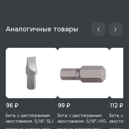
Аналогичные товары
96 ₽
99 ₽
112 ₽
Бита, с шестигранным
Бита, с шестигранным
Бита, с 
хвостовиком, 5/16", SL10,
хвостовиком, 5/16", H10,
хвостовик
30 мм, 1 шт, GARWIN PRO,
30 мм, 1 шт, GARWIN PRO,
SL10, 30 м