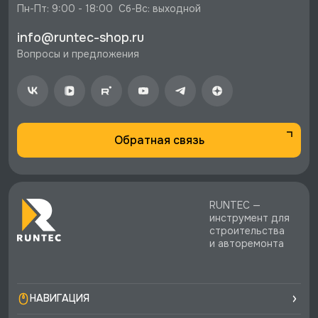
⚡️ Бесплатная доставка в Москве, Санкт-
Пн-Пт: 9:00 - 18:00  Сб-Вс: выходной
Петербурге и по РФ, если она меньше 10%
info@runtec-shop.ru
стоимости заказа.
Вопросы и предложения
♥️ Наличие товаров, Программа лояльности,
экспертная поддержка.
Обратная связь
RUNTEC —
инструмент для
строительства
и авторемонта
НАВИГАЦИЯ