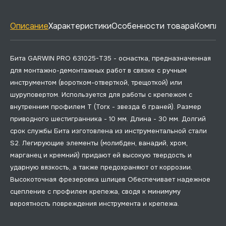
Описание
Характеристики
Особенности товара
Комплек
Бита GARWIN PRO 631025-T35 - оснастка, предназначенная
для монтажно-демонтажных работ в связке с ручным
инструментом (воротком-отверткой, трещоткой) или
шуруповертом. Используется для работы с крепежом с
внутренним профилем T (Torx - звезда 6 граней). Размер
приводного шестигранника - 10 мм. Длина - 30 мм. Долгий
срок службы Бита изготовлена из инструментальной стали
S2. Легирующие элементы (молибден, ванадий, хром,
марганец и кремний) придают ей высокую твердость и
ударную вязкость, а также предохраняют от коррозии.
Высокоточная фрезеровка шлицев Обеспечивает надежное
сцепление с профилем крепежа, сводя к минимуму
вероятность повреждения инструмента и крепежа.