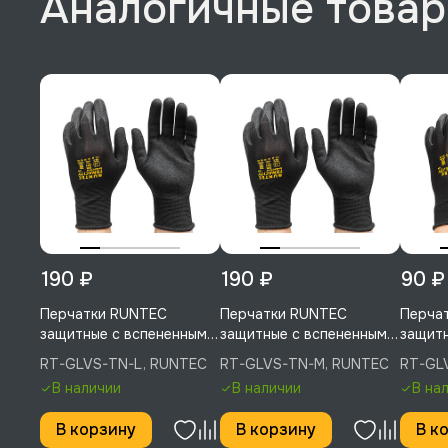
Аналогичные това
190 ₽
190 ₽
90 ₽
Перчатки RUNTEC
Перчатки RUNTEC
Перча
защитные с вспененным
защитные с вспененным
защит
нитриловым покрытием,
нитриловым покрытием,
маслоб
RT-GLVS-TN-L, RUNTEC
RT-GLVS-TN-M, RUNTEC
RT-GL
L, RT-GLVS-TN-L
M, RT-GLVS-TN-M
нитрил
В наличии
В наличии
В на
M, RT
В корзину
В корзину
В к