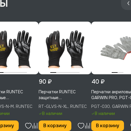
ры
90 ₽
40 ₽
тки RUNTEC
Перчатки RUNTEC
Перчатки акриловы
ные
защитные
GARWIN PRO, PGT-
ензостойкие c
маслобензостойкие c
VS-N-M, RUNTEC
RT-GLVS-N-XL, RUNTEC
PGT-030, GARWIN 
овым покрытием,
нитриловым покрытием,
личии
В наличии
В наличии
-GLVS-N-M
XL, RT-GLVS-N-XL
орзину
В корзину
В корзину