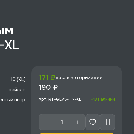
ым
-XL
171 ₽
после авторизации
10 (XL)
190 ₽
нейлон
енный нитрил
Арт: RT-GLVS-TN-XL
В наличии