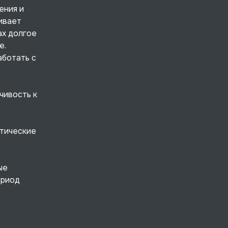
ения и
ивает
ах долгое
е.
аботать с
чивость к
атические
ые
ериод