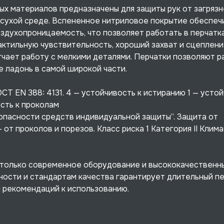
х материалов предназначены для защиты рук от загрязн
 сухой среде. Вспененное нитриловое покрытие обеспеч
оздухопроницаемость, что позволяет работать в перчатк
актильную чувствительность, хороший захват и сцеплени
гчает работу с мелкими деталями. Перчатки позволяют р
 ладонь в самой широкой части.
Т EN 388: 4131. 4 — устойчивость к истиранию 1 — устой
ость к проколам
опасности средств индивидуальной защиты”. Защита от
 от проколов и порезов. Класс риска 1 Категория II Клим
 только современное оборудование и высококачественн
ности и стандартам качества гарантирует длительный п
 рекомендаций к использованию.