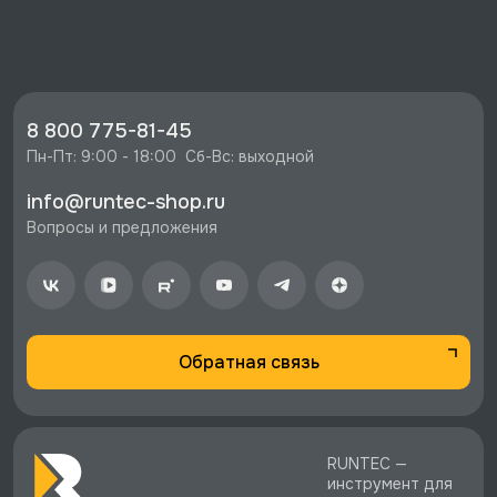
2 года.
Цена: от 200 руб.
Быстрая доставка в Москве, Санкт-
Петербурге и по РФ.
8 800 775-81-45
Скидки, экспертная поддержка, сервисные
Пн-Пт: 9:00 - 18:00  Сб-Вс: выходной
центры.
Выгодные условия для партнеров.
info@runtec-shop.ru
Вопросы и предложения
Обратная связь
RUNTEC —
инструмент для