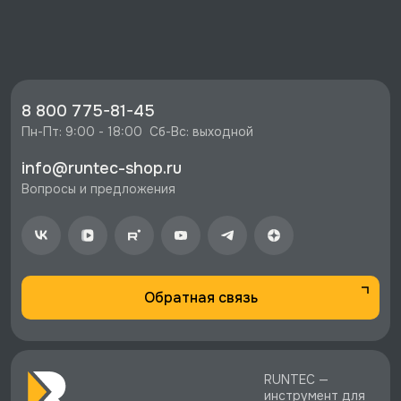
⭐️ Зарегистрируйтесь на сайте и получите
скидку 10%
🔥 Цена Трещотка, 3/8", 72 зубца, GARWIN
PRO, 615815-3/8 со скидкой - 1287 руб.
⚡️ Бесплатная доставка в Москве, Санкт-
8 800 775-81-45
Петербурге и по РФ, если она меньше 10%
Пн-Пт: 9:00 - 18:00  Сб-Вс: выходной
стоимости заказа.
info@runtec-shop.ru
♥️ Наличие товаров, Программа лояльности,
Вопросы и предложения
экспертная поддержка.
Обратная связь
RUNTEC —
инструмент для