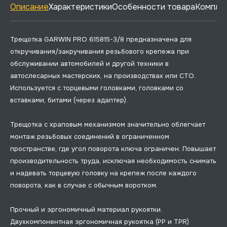
Описание
Характеристики
Особенности товара
Комплек
Трещотка GARWIN PRO 615815-3/8 предназначена для
откручивания/закручивания резьбового крепежа при
обслуживании автомобилей и другой техники в
автослесарных мастерских, на производствах или СТО.
Используется с торцевыми головками, головками со
вставками, битами (через адаптер).
Трещотка с храповым механизмом значительно облегчает
монтаж резьбовых соединений в ограниченном
пространстве, где угол поворота ключа ограничен. Повышает
производительность труда, исключая необходимость снимать
и надевать торцевую головку на крепеж после каждого
поворота, как в случае с обычным воротком.
Прочный и эргономичный материал рукоятки.
Двухкомпонентная эргономичная рукоятка (PP и TPR)