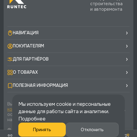
строительства
и авторемонта
НАВИГАЦИЯ
ПОКУПАТЕЛЯМ
ДЛЯ ПАРТНЁРОВ
О ТОВАРАХ
ПОЛЕЗНАЯ ИНФОРМАЦИЯ
Мы используем cookie и персональные
Вы соглашаетесь с условиями
политики
конфиденциальности
и
публичной оферты
каждый раз,
данные для работы сайта и аналитики.
оставляя свои данные в любой форме обратной связи
Подробнее
на сайте runtec-shop.ru
© 2026 «Runtec», официальный интернет-магазин. Все
Принять
Отклонить
права защищены