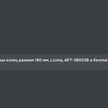
ых колец разжим 180 мм, Licota, APT-38003B и беспл
 10%
Licota, APT-38003B со скидкой - 1827 руб.
рге и по РФ, если она меньше 10% стоимости заказа.
ертная поддержка.