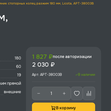
мник стопорных колец разжим 180 мм, Licota, APT-38003B
м,
1 827 ₽
после авторизации
180
2 030 ₽
60
19
Арт: APT-38003B
В наличии
жим прямой
внешние
В корзину