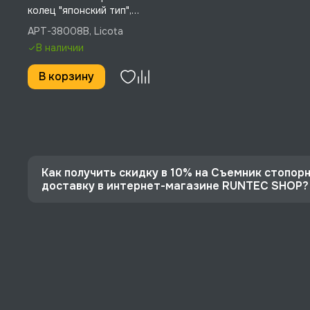
колец "японский тип",
разжим, прямой, 175 мм,
APT-38008B, Licota
Licota, APT-38008B
В наличии
В корзину
Как получить скидку в 10% на Съемник стопорн
доставку в интернет-магазине RUNTEC SHOP?
⭐️ Зарегистрируйтесь на сайте и получите скидку
🔥 Цена Съемник стопорных колец разжим 180 мм, 
⚡️ Бесплатная доставка в Москве, Санкт-Петербу
♥️ Наличие товаров, Программа лояльности, эксп