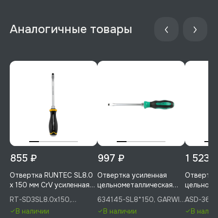
855 ₽
997 ₽
1 523 
Отвертка RUNTEC SL8.0
Отвертка усиленная
Отвертка
x 150 мм CrV усиленная
цельнометаллическая
цельноме
со сквозным стержнем,
SL8, 150 мм, GARWIN
SL8.0, 150
RT-SD3SL8.0x150,
634145-SL8*150, GARWIN
ASD-3615
RT-SD3SL8.0x150
PRO, 634145-SL8*150
ASD-361
RUNTEC
PRO
В наличии
В наличии
В налич