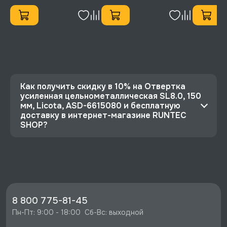
Как получить скидку в 10% на Отвертка
усиленная цельнометаллическая SL8.0, 150
мм, Licota, ASD-6615080 и бесплатную
доставку в интернет-магазине RUNTEC
SHOP?
⭐️ Зарегистрируйтесь на сайте и получите
скидку 10%
🔥 Цена Отвертка усиленная
цельнометаллическая SL8.0, 150 мм, Licota,
ASD-6615080 со скидкой - 1218 руб.
8 800 775-81-45
⚡️ Бесплатная доставка в Москве, Санкт-
Пн-Пт: 9:00 - 18:00  Сб-Вс: выходной
Петербурге и по РФ, если она меньше 10%