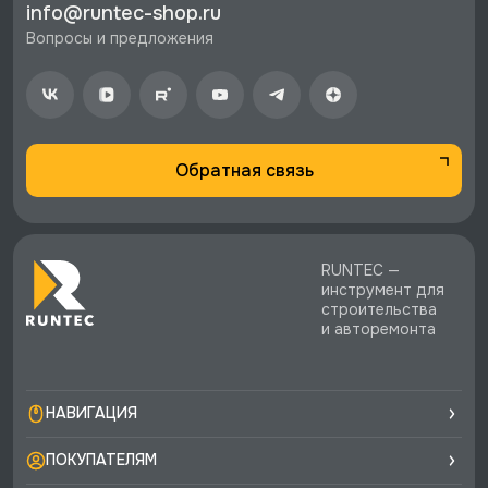
info@runtec-shop.ru
стоимости заказа.
Вопросы и предложения
♥️ Наличие товаров, Программа лояльности,
экспертная поддержка.
Обратная связь
RUNTEC —
инструмент для
строительства
и авторемонта
НАВИГАЦИЯ
ПОКУПАТЕЛЯМ