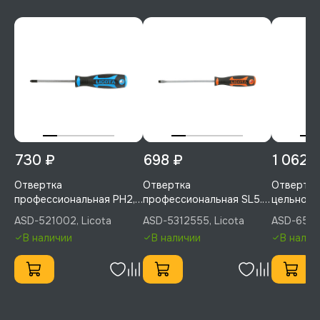
730 ₽
698 ₽
1 062 
Отвертка
Отвертка
Отвертка
профессиональная PH2,
профессиональная SL5.5,
цельноме
100 мм, Licota, ASD-
125 мм, Licota, ASD-
PH2, 100 
ASD-521002, Licota
ASD-5312555, Licota
ASD-65100
521002
5312555
651002
В наличии
В наличии
В налич