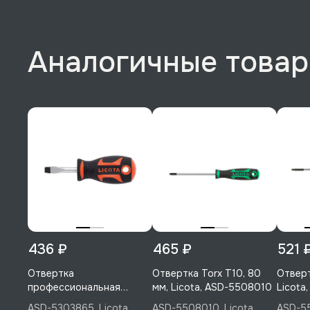
Аналогичные това
436 ₽
465 ₽
521 
Отвертка
Отвертка Torx T10, 80
Отверт
профессиональная
мм, Licota, ASD-5508010
Licota
короткая шлицевая
ASD-5303865, Licota
ASD-5508010, Licota
ASD-55