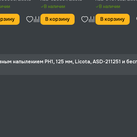
520801
личии
В наличии
В наличии
орзину
В корзину
В корзину
зным напылением PH1, 125 мм, Licota, ASD-211251 и бе
 10%
мм, Licota, ASD-211251 со скидкой - 466 руб.
рге и по РФ, если она меньше 10% стоимости заказа.
ертная поддержка.