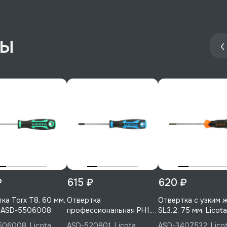
ры
₽
615 ₽
620 ₽
ка Torx T8, 60 мм,
Отвертка
Отвертка с узким 
, ASD-5506008
профессиональная PH1,
SL3.2, 75 мм, Licot
80 мм, Licota, ASD-
3407532
06008, Licota
ASD-520801, Licota
ASD-3407532, Lico