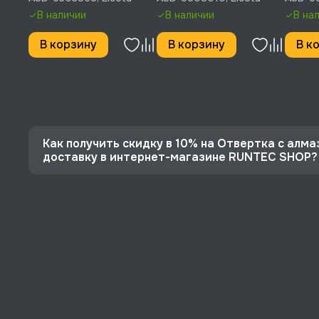
SL6.5, 38 мм, Licota, ASD-
В наличии
В наличии
В на
5303865
В корзину
В корзину
В к
Как получить скидку в 10% на Отвертка с алма
доставку в интернет-магазине RUNTEC SHOP?
⭐️ Зарегистрируйтесь на сайте и получите скидку
🔥 Цена Отвертка с алмазным напылением PH1, 125 
⚡️ Бесплатная доставка в Москве, Санкт-Петербу
♥️ Наличие товаров, Программа лояльности, эксп