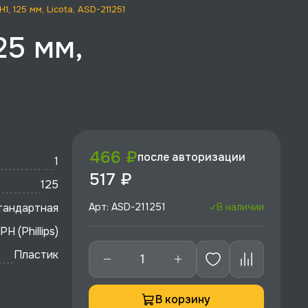
 125 мм, Licota, ASD-211251
25 мм,
466 ₽
после авторизации
1
517 ₽
125
тандартная
Арт: ASD-211251
В наличии
PH (Phillips)
Пластик
В корзину