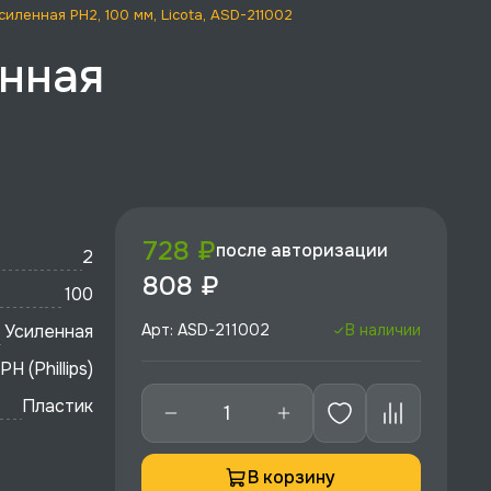
ленная PH2, 100 мм, Licota, ASD-211002
нная
728 ₽
после авторизации
2
808 ₽
100
Усиленная
Арт: ASD-211002
В наличии
PH (Phillips)
Пластик
В корзину