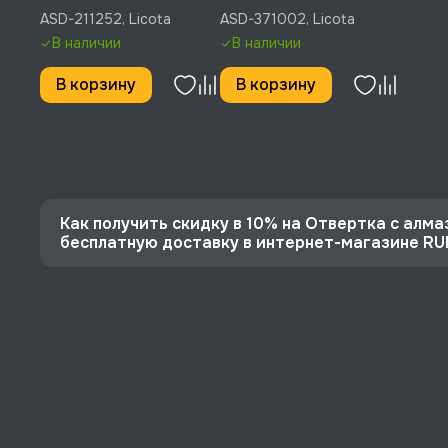
PH2, 125 мм, Licota, ASD-
371002
ASD-211252, Licota
ASD-371002, Licota
211252
В наличии
В наличии
В корзину
В корзину
Как получить скидку в 10% на Отвертка с алма
бесплатную доставку в интернет-магазине R
⭐️ Зарегистрируйтесь на сайте и получите скидку
🔥 Цена Отвертка с алмазным напылением усиленна
⚡️ Бесплатная доставка в Москве, Санкт-Петербу
♥️ Наличие товаров, Программа лояльности, эксп