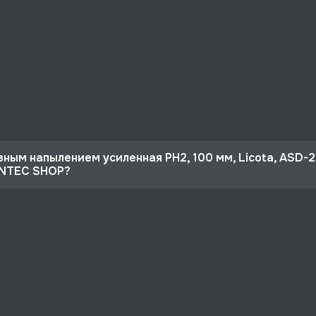
зным напылением усиленная PH2, 100 мм, Licota, ASD-2
UNTEC SHOP?
 10%
я PH2, 100 мм, Licota, ASD-211002 со скидкой - 728 руб.
рге и по РФ, если она меньше 10% стоимости заказа.
ертная поддержка.