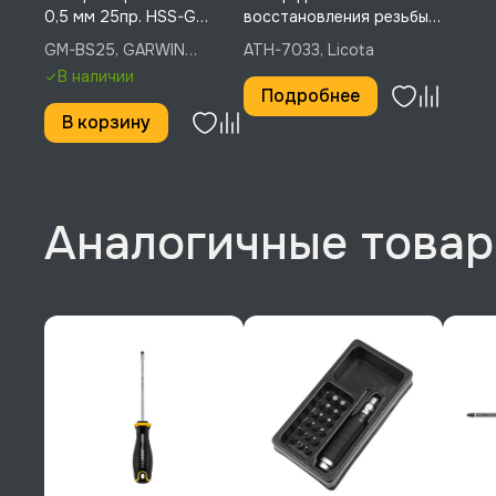
0,5 мм 25пр. HSS-G
восстановления резьбы
Spiralbohrer (Metall),
M5,6,8,10,12 82пр., Licota,
GM-BS25, GARWIN
ATH-7033, Licota
GARWIN INDUSTRIAL, GM-
ATH-7033
INDUSTRIAL
В наличии
BS25
Подробнее
В корзину