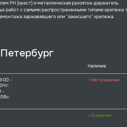
илем PH (крест) и металлическая рукоятка-держатель.
х работ с самыми распространенными типами крепежа т
демонтажа заржавевшего или “закисшего” крепежа.
-Петербург
Наличие
9:00 - 
Нет в наличии
0Чт: 
 - 
0Вс:  
В наличии