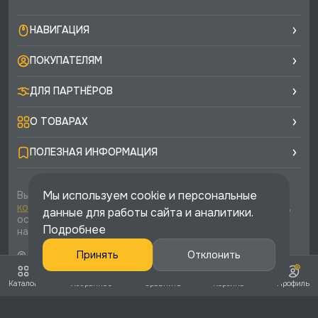
НАВИГАЦИЯ
ПОКУПАТЕЛЯМ
ДЛЯ ПАРТНЁРОВ
О ТОВАРАХ
ПОЛЕЗНАЯ ИНФОРМАЦИЯ
Мы используем cookie и персональные
Вы соглашаетесь с условиями
политики
конфиденциальности
и
публичной оферты
каждый раз,
данные для работы сайта и аналитики.
оставляя свои данные в любой форме обратной связи
Подробнее
на сайте runtec-shop.ru
© 2026 «Runtec», официальный интернет-магазин. Все
Принять
Отклонить
права защищены
Каталог
Избранное
Сравнить
Корзина
Профиль