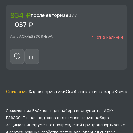
934 ₽
после авторизации
1 037 ₽
Арт: ACK-E38309-EVA
Нет в наличии
Описание
Характеристики
Особенности товара
Комплек
Ложемент из EVA-пены для набора инструментов ACK-
E38309. Точная подгонка под комплектацию набора.
Защищает инструмент от повреждений при транспортировке.
Амортизирующие свойства материала. Удобная система