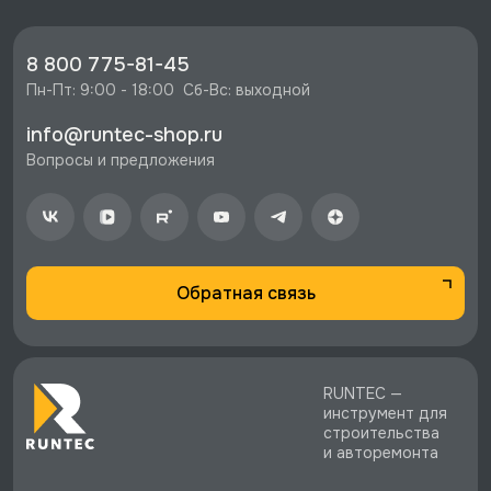
🔥 Цена Ложемент EVA для набора ACK-
E38309, Licota, ACK-E38309-EVA со скидкой -
934 руб.
8 800 775-81-45
⚡️ Бесплатная доставка в Москве, Санкт-
Пн-Пт: 9:00 - 18:00  Сб-Вс: выходной
Петербурге и по РФ, если она меньше 10%
info@runtec-shop.ru
стоимости заказа.
Вопросы и предложения
♥️ Наличие товаров, Программа лояльности,
экспертная поддержка.
Обратная связь
RUNTEC —
инструмент для
строительства
и авторемонта