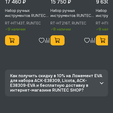
17 460 ₽
15 750 ₽
9 630 
Набор ручных
Набор ручных
Набор ру
инструментов RUNTEC
инструментов RUNTEC
инструме
TECHNIC 143 предмета
TECHNIC 216 предметов
TECHNIC 
RT-HT143T, RUNTEC
RT-HT216T, RUNTEC
RT-HT82T
1/2", 1/4", RT-HT143T
1/2", 3/8", 1/4", RT-
1/2", 1/4
В наличии
В наличии
В налич
HT216T
Как получить скидку в 10% на Ложемент EVA
для набора ACK-E38309, Licota, ACK-
E38309-EVA и бесплатную доставку в
интернет-магазине RUNTEC SHOP?
⭐️ Зарегистрируйтесь на сайте и получите
скидку 10%