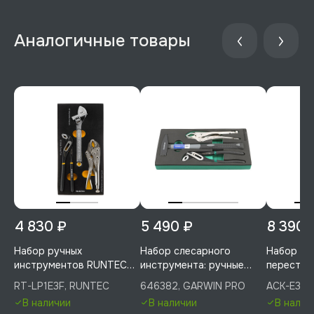
Аналогичные товары
4 830 ₽
5 490 ₽
8 390 
Набор ручных
Набор слесарного
Набор ру
инструментов RUNTEC
инструмента: ручные
перестав
клещи зажимные, клещи
тиски, переставные
разводно
RT-LP1E3F, RUNTEC
646382, GARWIN PRO
ACK-E3830
переставные, ключ
клещи, молоток 500 г, 3
ложементе
В наличии
В наличии
В налич
разводной в ложементе
пр. в ложементе EVA,
ACK-E383