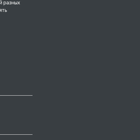
й разных
ять