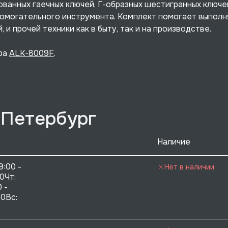
ованных гаечных ключей, Г-образных шестигранных ключе
помогательного инструмента. Комплект помогает выполн
и прочей техники как в быту, так и на производстве.
ора
ALK-8009F
.
-Петербург
Наличие
9:00 - 
Нет в наличии
0Чт: 
 - 
0Вс:  