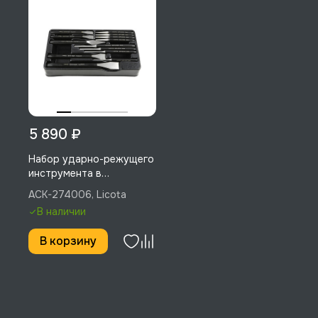
5 890 ₽
Набор ударно-режущего
инструмента в
ложементе, 13 пр., Licota,
ACK-274006, Licota
ACK-274006
В наличии
В корзину