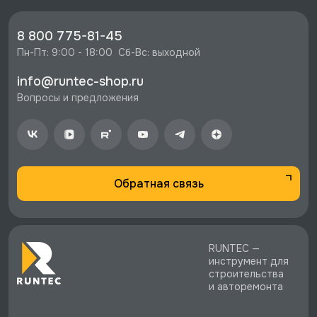
14 пр. в ложементе 10 - 32 мм, Licota, ACK-
384027 со скидкой - 7060 руб.
8 800 775-81-45
⚡️ Бесплатная доставка в Москве, Санкт-
Пн-Пт: 9:00 - 18:00  Сб-Вс: выходной
Петербурге и по РФ, если она меньше 10%
info@runtec-shop.ru
стоимости заказа.
Вопросы и предложения
♥️ Наличие товаров, Программа лояльности,
экспертная поддержка.
Обратная связь
RUNTEC —
инструмент для
строительства
и авторемонта