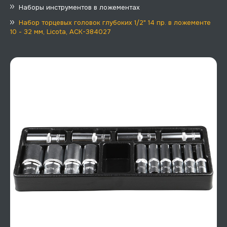
Наборы инструментов в ложементах
Набор торцевых головок глубоких 1/2" 14 пр. в ложементе
10 - 32 мм, Licota, ACK-384027