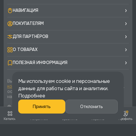
НАВИГАЦИЯ
ПОКУПАТЕЛЯМ
ДЛЯ ПАРТНЁРОВ
О ТОВАРАХ
ПОЛЕЗНАЯ ИНФОРМАЦИЯ
Мы используем cookie и персональные
Вы соглашаетесь с условиями
политики
конфиденциальности
и
публичной оферты
каждый раз,
данные для работы сайта и аналитики.
оставляя свои данные в любой форме обратной связи
Подробнее
на сайте runtec-shop.ru
© 2026 «Runtec», официальный интернет-магазин. Все
Принять
Отклонить
права защищены
Каталог
Избранное
Сравнить
Корзина
Профиль