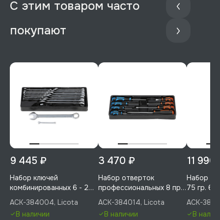
С этим товаром часто
покупают
9 445 ₽
3 470 ₽
11 990
Набор ключей
Набор отверток
Набор кл
комбинированных 6 - 24
профессиональных 8 пр.
75 гр. 6 -
мм 18 пр. в ложементе,
в ложементе, Licota, ACK-
ложементе
ACK-384004, Licota
ACK-384014, Licota
ACK-3840
Licota, ACK-384004
384014
384007
В наличии
В наличии
В налич