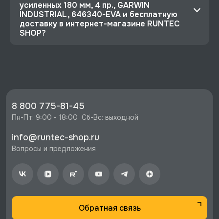
усиленных 180 мм, 4 пр., GARWIN
INDUSTRIAL, 646340-EVA и бесплатную
доставку в интернет-магазине RUNTEC
SHOP?
⭐️ Зарегистрируйтесь на сайте и получите
скидку 10%
🔥 Цена Ложемент для набора съемников
стопорных колец усиленных 180 мм, 4 пр.,
GARWIN INDUSTRIAL, 646340-EVA со скидкой
8 800 775-81-45
- 330 руб.
Пн-Пт: 9:00 - 18:00  Сб-Вс: выходной
⚡️ Бесплатная доставка в Москве, Санкт-
info@runtec-shop.ru
Петербурге и по РФ, если она меньше 10%
Вопросы и предложения
стоимости заказа.
♥️ Наличие товаров, Программа лояльности,
экспертная поддержка.
Обратная связь