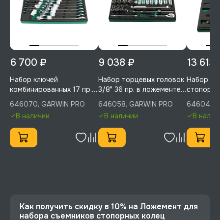
6 700 ₽
9 038 ₽
13 613 
Набор ключей
Набор торцевых головок
Набор съ
комбинированных 17 пр.
3/8" 36 пр. в ложементе
стопорны
6-24 мм в ложементе
EVA, GARWIN PRO,
усиленных
646070, GARWIN PRO
646058, GARWIN PRO
646048,
EVA, GARWIN PRO,
646058
6 пр. в л
INDUSTRI
В наличии
В наличии
В налич
646070
GARWIN I
646048
Как получить скидку в 10% на Ложемент для
набора съемников стопорных колец