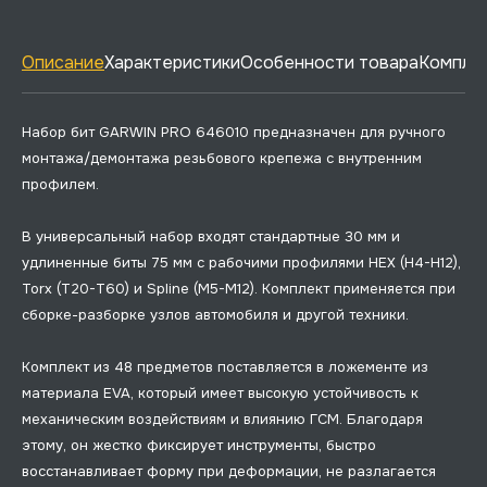
Описание
Характеристики
Особенности товара
Комплек
Набор бит GARWIN PRO 646010 предназначен для ручного
монтажа/демонтажа резьбового крепежа с внутренним
профилем.
В универсальный набор входят стандартные 30 мм и
удлиненные биты 75 мм с рабочими профилями HEX (H4-H12),
Torx (T20-T60) и Spline (M5-M12). Комплект применяется при
сборке-разборке узлов автомобиля и другой техники.
Комплект из 48 предметов поставляется в ложементе из
материала EVA, который имеет высокую устойчивость к
механическим воздействиям и влиянию ГСМ. Благодаря
этому, он жестко фиксирует инструменты, быстро
восстанавливает форму при деформации, не разлагается