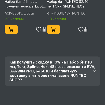
Набор бит, 45 пр., в
Набор бит RUNTEC S2, 10
ложементе-кейсе, Licota,
мм TORX, SPLINE, HEX в
ACK-B3015
ложементе EVA, 48
ACK-B3015, Licota
RT-H10B1E48F, RUNTEC
предметов
В наличии
В наличии
Как получить скидку в 10% на Набор бит 10
мм, Torx, Spline, Hex, 48 пр. в ложементе EVA,
GARWIN PRO, 646010 и бесплатную
доставку в интернет-магазине RUNTEC
SHOP?
⭐️ Зарегистрируйтесь на сайте и получите
скидку 10%
🔥 Цена Набор бит 10 мм, Torx, Spline, Hex, 48