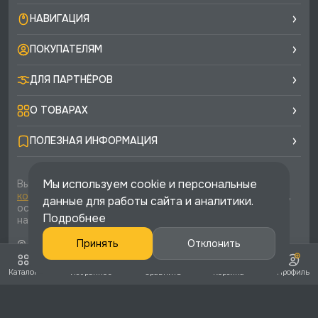
НАВИГАЦИЯ
ПОКУПАТЕЛЯМ
ДЛЯ ПАРТНЁРОВ
О ТОВАРАХ
ПОЛЕЗНАЯ ИНФОРМАЦИЯ
Мы используем cookie и персональные
Вы соглашаетесь с условиями
политики
конфиденциальности
и
публичной оферты
каждый раз,
данные для работы сайта и аналитики.
оставляя свои данные в любой форме обратной связи
Подробнее
на сайте runtec-shop.ru
© 2026 «Runtec», официальный интернет-магазин. Все
Принять
Отклонить
права защищены
Каталог
Избранное
Сравнить
Корзина
Профиль