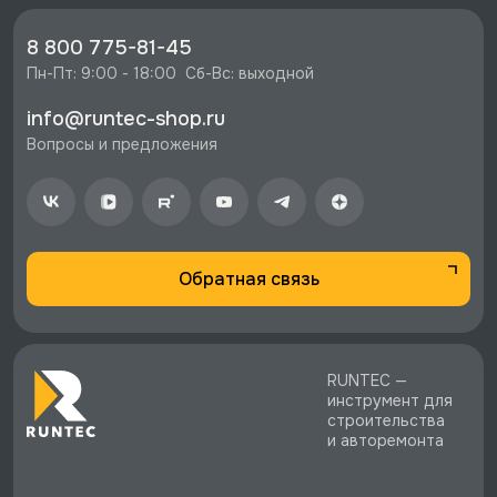
пр. в ложементе EVA, GARWIN PRO, 646010 со
скидкой - 5115 руб.
8 800 775-81-45
⚡️ Бесплатная доставка в Москве, Санкт-
Пн-Пт: 9:00 - 18:00  Сб-Вс: выходной
Петербурге и по РФ, если она меньше 10%
info@runtec-shop.ru
стоимости заказа.
Вопросы и предложения
♥️ Наличие товаров, Программа лояльности,
экспертная поддержка.
Обратная связь
RUNTEC —
инструмент для
строительства
и авторемонта