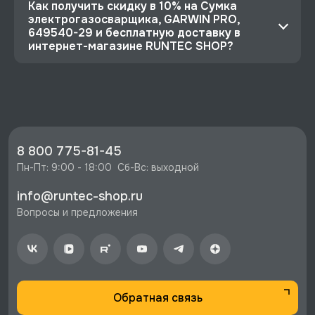
Как получить скидку в 10% на Сумка
электрогазосварщика, GARWIN PRO,
649540-29 и бесплатную доставку в
интернет-магазине RUNTEC SHOP?
⭐️ Зарегистрируйтесь на сайте и получите
скидку 10%
🔥 Цена Сумка электрогазосварщика, GARWIN
PRO, 649540-29 со скидкой - 9016 руб.
⚡️ Бесплатная доставка в Москве, Санкт-
8 800 775-81-45
Петербурге и по РФ, если она меньше 10%
Пн-Пт: 9:00 - 18:00  Сб-Вс: выходной
стоимости заказа.
info@runtec-shop.ru
♥️ Наличие товаров, Программа лояльности,
Вопросы и предложения
экспертная поддержка.
Обратная связь