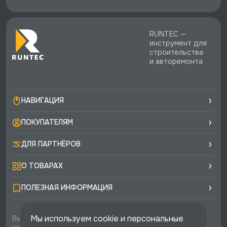
RUNTEC —
инструмент для
строительства
и авторемонта
НАВИГАЦИЯ
ПОКУПАТЕЛЯМ
ДЛЯ ПАРТНЁРОВ
О ТОВАРАХ
ПОЛЕЗНАЯ ИНФОРМАЦИЯ
Мы используем cookie и персональные
Вы соглашаетесь с условиями
политики
конфиденциальности
и
публичной оферты
каждый раз,