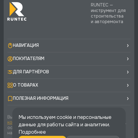
RUNTEC —
инструмент для
строительства
и авторемонта
НАВИГАЦИЯ
ПОКУПАТЕЛЯМ
ДЛЯ ПАРТНЁРОВ
О ТОВАРАХ
ПОЛЕЗНАЯ ИНФОРМАЦИЯ
Мы используем cookie и персональные
Вы соглашаетесь с условиями
политики
конфиденциальности
и
публичной оферты
каждый раз,
данные для работы сайта и аналитики.
оставляя свои данные в любой форме обратной связи
Подробнее
на сайте runtec-shop.ru