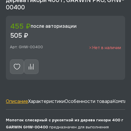
дерева гикори 400 г, GARWIN PRO, GHW-
00400
455 ₽
после авторизации
505 ₽
Арт: GHW-00400
Нет в наличии
Описание
Характеристики
Особенности товара
Комплек
Молоток слесарный с рукояткой из дерева гикори 400 г
GARWIN GHW-00400
предназначен для выполнения