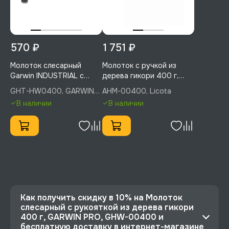
570 ₽
1 751 ₽
Молоток слесарный
Молоток с ручкой из
Garwin INDUSTRIAL с
дерева гикори 400 г,
рукояткой из дерева
Licota, AHM-00400
GHT-HW0400, GARWIN
AHM-00400, Licota
гикори, 400 г, GHT-
INDUSTRIAL
В наличии
В наличии
HW0400
Как получить скидку в 10% на Молоток
слесарный с рукояткой из дерева гикори
400 г, GARWIN PRO, GHW-00400 и
бесплатную доставку в интернет-магазине