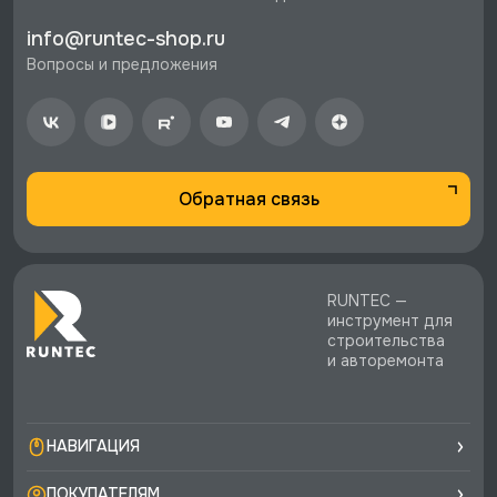
Петербурге и по РФ, если она меньше 10%
info@runtec-shop.ru
стоимости заказа.
Вопросы и предложения
♥️ Наличие товаров, Программа лояльности,
экспертная поддержка.
Обратная связь
RUNTEC —
инструмент для
строительства
и авторемонта
НАВИГАЦИЯ
ПОКУПАТЕЛЯМ