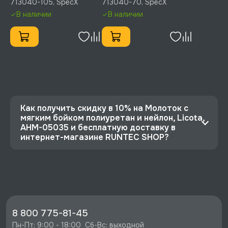
713040-105, SpecX
713040-70, SpecX
890 мм, SpecX, 713040-
480 мм, SpecX, 713040-
В наличии
В наличии
105
70
Как получить скидку в 10% на Молоток с
мягким бойком полиуретан и нейлон, Licota,
AHM-05035 и бесплатную доставку в
интернет-магазине RUNTEC SHOP?
⭐️ Зарегистрируйтесь на сайте и получите
скидку 10%
🔥 Цена Молоток с мягким бойком полиуретан
и нейлон, Licota, AHM-05035 со скидкой - 2520
руб.
8 800 775-81-45
⚡️ Бесплатная доставка в Москве, Санкт-
Пн-Пт: 9:00 - 18:00  Сб-Вс: выходной