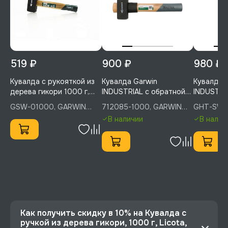
519 ₽
900 ₽
980 ₽
Кувалда с рукояткой из
Кувалда Garwin
Кувалда 
дерева гикори 1000 г,
INDUSTRIAL с обратной
INDUSTRI
GARWIN PRO, GSW-
рукояткой из дерева
из дерева
GSW-01000, GARWIN
712085-1000, GARWIN
GHT-SW0
01000
гикори, 1000 г, 712085-
GHT-SW0
PRO
INDUSTRIAL
INDUSTRI
В наличии
В налич
1000
Как получить скидку в 10% на Кувалда с
ручкой из дерева гикори, 1000 г, Licota,