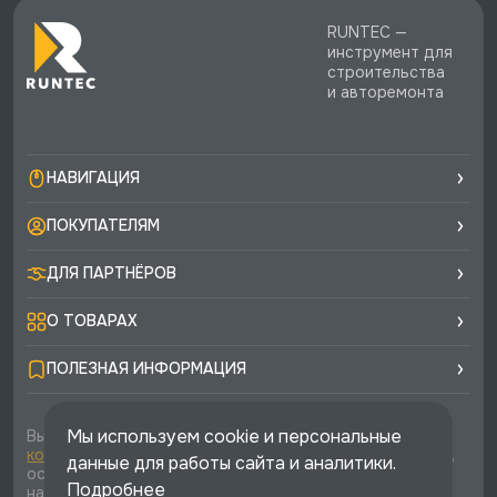
RUNTEC —
инструмент для
строительства
и авторемонта
НАВИГАЦИЯ
ПОКУПАТЕЛЯМ
ДЛЯ ПАРТНЁРОВ
О ТОВАРАХ
ПОЛЕЗНАЯ ИНФОРМАЦИЯ
Мы используем cookie и персональные
Вы соглашаетесь с условиями
политики
конфиденциальности
и
публичной оферты
каждый раз,
данные для работы сайта и аналитики.
оставляя свои данные в любой форме обратной связи
Подробнее
на сайте runtec-shop.ru