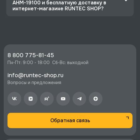
AHM-19100 и бесплатную доставку в
интернет-магазине RUNTEC SHOP?
⭐️ Зарегистрируйтесь на сайте и получите
скидку 10%
🔥 Цена Кувалда с ручкой из дерева гикори,
1000 г, Licota, AHM-19100 со скидкой - 2897
руб.
8 800 775-81-45
⚡️ Бесплатная доставка в Москве, Санкт-
Пн-Пт: 9:00 - 18:00  Сб-Вс: выходной
Петербурге и по РФ, если она меньше 10%
info@runtec-shop.ru
стоимости заказа.
Вопросы и предложения
♥️ Наличие товаров, Программа лояльности,
экспертная поддержка.
Обратная связь