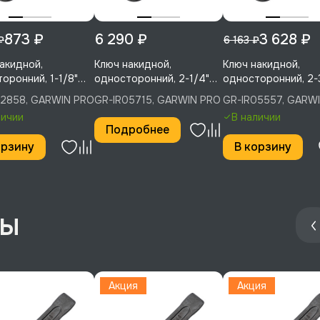
873 ₽
6 290 ₽
3 628 ₽
₽
6 163 ₽
акидной,
Ключ накидной,
Ключ накидной,
оронний, 1-1/8"
односторонний, 2-1/4"
односторонний, 2-
 мм), GARWIN PRO,
(57,15 мм), GARWIN PRO,
(55,56 мм), GARWIN
02858, GARWIN PRO
GR-IR05715, GARWIN PRO
GR-IR05557, GARW
02858
GR-IR05715
GR-IR05557
личии
В наличии
Подробнее
орзину
В корзину
Акция
Акция