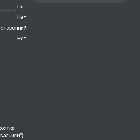
Нет
Нет
осторонний
Нет
коятка
овальней”)