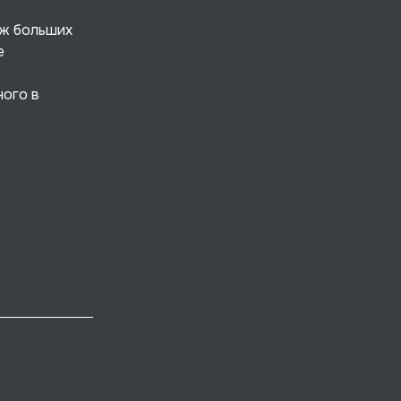
еж больших
е
ного в