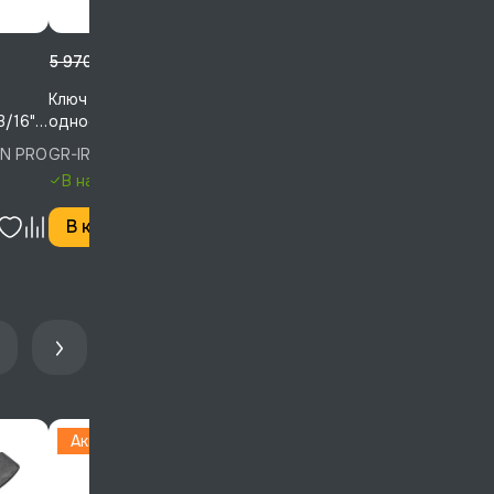
2 156 ₽
3 087 ₽
5 970 ₽
4 804 ₽
Ключ накидной,
Ключ накидной,
3/16"
односторонний, 2-1/8"
односторонний, 1-7/8"
 PRO,
(53,98 мм), GARWIN PRO,
(47,63 мм), GARWIN PRO,
IN PRO
GR-IR05398, GARWIN PRO
GR-IR04763, GARWIN PRO
GR-IR05398
GR-IR04763
В наличии
В наличии
В корзину
В корзину
Акция
Акция