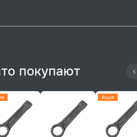
сто покупают
ия
Акция