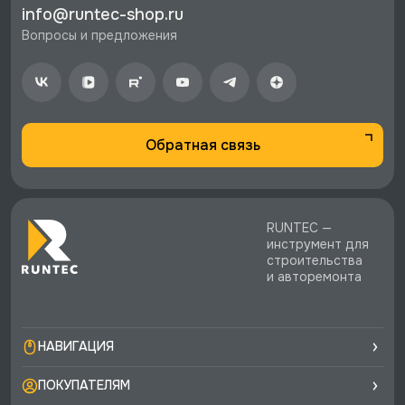
info@runtec-shop.ru
стоимости заказа.
Вопросы и предложения
♥️ Наличие товаров, Программа лояльности,
экспертная поддержка.
Обратная связь
RUNTEC —
инструмент для
строительства
и авторемонта
НАВИГАЦИЯ
ПОКУПАТЕЛЯМ