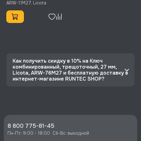
ARW-11M27, Licota
Как получить скидку в 10% на Ключ
комбинированный, трещоточный, 27 мм,
Licota, ARW-76M27 и бесплатную доставку в
интернет-магазине RUNTEC SHOP?
⭐️ Зарегистрируйтесь на сайте и получите
скидку 10%
🔥 Цена Ключ комбинированный, трещоточный,
27 мм, Licota, ARW-76M27 со скидкой - 3554
руб.
8 800 775-81-45
⚡️ Бесплатная доставка в Москве, Санкт-
Пн-Пт: 9:00 - 18:00  Сб-Вс: выходной
Петербурге и по РФ, если она меньше 10%