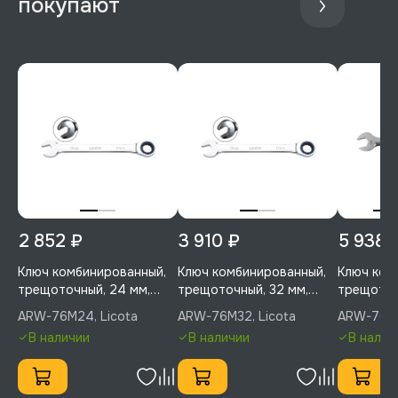
покупают
2 852 ₽
3 910 ₽
5 938 
Ключ комбинированный,
Ключ комбинированный,
Ключ ком
трещоточный, 24 мм,
трещоточный, 32 мм,
трещоточ
Licota, ARW-76M24
Licota, ARW-76M32
Licota, 
ARW-76M24, Licota
ARW-76M32, Licota
ARW-76M3
В наличии
В наличии
В налич