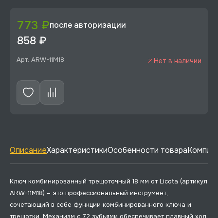
773 ₽
после авторизации
858 ₽
Арт: ARW-11M18
Нет в наличии
Описание
Характеристики
Особенности товара
Комплек
Ключ комбинированный трещоточный 18 мм от Licota (артикул
ARW-11M18) – это профессиональный инструмент,
сочетающий в себе функции комбинированного ключа и
трещотки. Механизм с 72 зубьями обеспечивает плавный ход