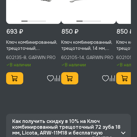
693 ₽
850 ₽
850 ₽
Ключ комбинированный,
Ключ комбинированный,
Ключ ком
трещоточный,
трещоточный, 14 мм,
трещоточ
шарнирный, 8 мм,
GARWIN PRO, 602105-14
GARWIN P
602135-8, GARWIN PRO
602105-14, GARWIN PRO
602105-1
GARWIN PRO, 602135-8
В наличии
В наличии
В налич
Как получить скидку в 10% на Ключ
комбинированный трещоточный 72 зуба 18
мм, Licota, ARW-11M18 и бесплатную