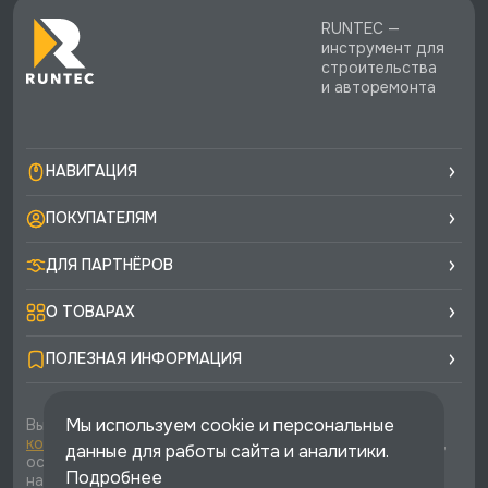
RUNTEC —
инструмент для
строительства
и авторемонта
НАВИГАЦИЯ
ПОКУПАТЕЛЯМ
ДЛЯ ПАРТНЁРОВ
О ТОВАРАХ
ПОЛЕЗНАЯ ИНФОРМАЦИЯ
Мы используем cookie и персональные
Вы соглашаетесь с условиями
политики
конфиденциальности
и
публичной оферты
каждый раз,
данные для работы сайта и аналитики.
оставляя свои данные в любой форме обратной связи
Подробнее
на сайте runtec-shop.ru