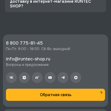
доставку в интернет-магазине RUNTEC
SHOP?
⭐️ Зарегистрируйтесь на сайте и получите
скидку 10%
🔥 Цена Ключ комбинированный трещоточный
72 зуба 18 мм, Licota, ARW-11M18 со скидкой -
773 руб.
8 800 775-81-45
⚡️ Бесплатная доставка в Москве, Санкт-
Пн-Пт: 9:00 - 18:00  Сб-Вс: выходной
Петербурге и по РФ, если она меньше 10%
info@runtec-shop.ru
стоимости заказа.
Вопросы и предложения
♥️ Наличие товаров, Программа лояльности,
экспертная поддержка.
Обратная связь