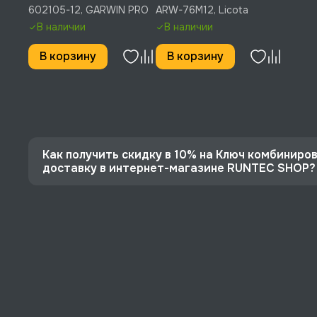
GARWIN PRO, 602105-12
Licota, ARW-76M12
602105-12, GARWIN PRO
ARW-76M12, Licota
В наличии
В наличии
В корзину
В корзину
Как получить скидку в 10% на Ключ комбиниров
доставку в интернет-магазине RUNTEC SHOP?
⭐️ Зарегистрируйтесь на сайте и получите скидку
🔥 Цена Ключ комбинированный, трещоточный, 12 м
⚡️ Бесплатная доставка в Москве, Санкт-Петербу
♥️ Наличие товаров, Программа лояльности, эксп