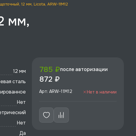
оточный, 12 мм, Licota, ARW-11M12
2 мм,
785 ₽
после авторизации
12 мм
872 ₽
евая сталь
лированное
Арт: ARW-11M12
Нет в наличии
Нет
етрический
Нет
Да