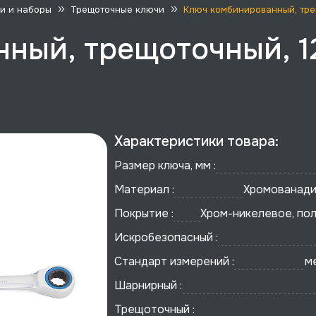
и и наборы
Трещоточные ключи
Ключ комбинированный, трещ
ный, трещоточный, 1
Характеристики товара:
Размер ключа, мм :
Материал :
Хромованади
Покрытие :
Хром-никелевое, по
Искробезопасный :
Стандарт измерений :
м
Шарнирный :
Трещоточный :