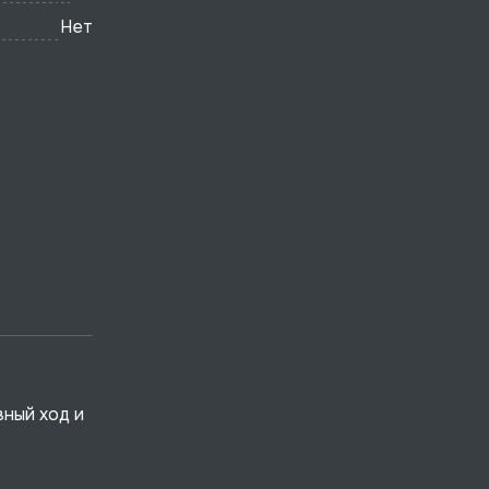
Нет
ный ход и