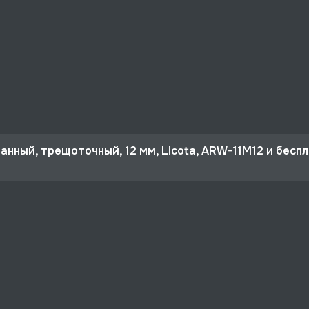
анный, трещоточный, 12 мм, Licota, ARW-11M12 и бесп
 10%
м, Licota, ARW-11M12 со скидкой - 785 руб.
рге и по РФ, если она меньше 10% стоимости заказа.
ертная поддержка.