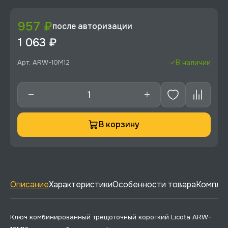
957 ₽
после авторизации
1 063 ₽
Арт: ARW-10M12
В наличии
В корзину
Описание
Характеристики
Особенности товара
Комплек
Ключ комбинированный трещоточный короткий Licota ARW-