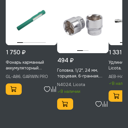
1 750 ₽
1 331 ₽
494 ₽
Фонарь карманный
Удлинител
аккумуляторный
Licota, A
Головка, 1/2", 24 мм,
светодиодный, GARWIN
торцевая, 6-гранная,
GL-A86, GARWIN PRO
AEB-H410,
PRO, GL-A86
Licota, N4024
В налич
N4024, Licota
В наличии