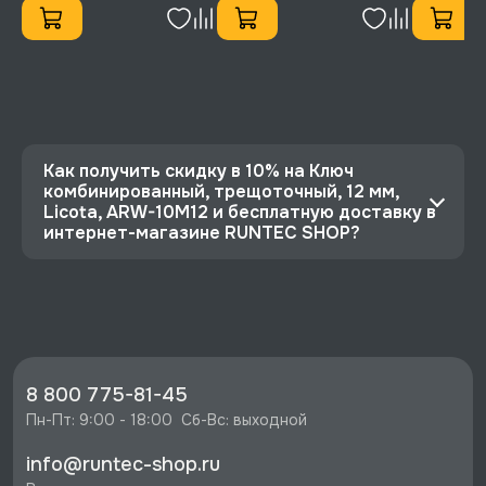
Как получить скидку в 10% на Ключ
комбинированный, трещоточный, 12 мм,
Licota, ARW-10M12 и бесплатную доставку в
интернет-магазине RUNTEC SHOP?
⭐️ Зарегистрируйтесь на сайте и получите
скидку 10%
🔥 Цена Ключ комбинированный, трещоточный,
12 мм, Licota, ARW-10M12 со скидкой - 957 руб.
⚡️ Бесплатная доставка в Москве, Санкт-
8 800 775-81-45
Петербурге и по РФ, если она меньше 10%
Пн-Пт: 9:00 - 18:00  Сб-Вс: выходной
стоимости заказа.
info@runtec-shop.ru
♥️ Наличие товаров, Программа лояльности,