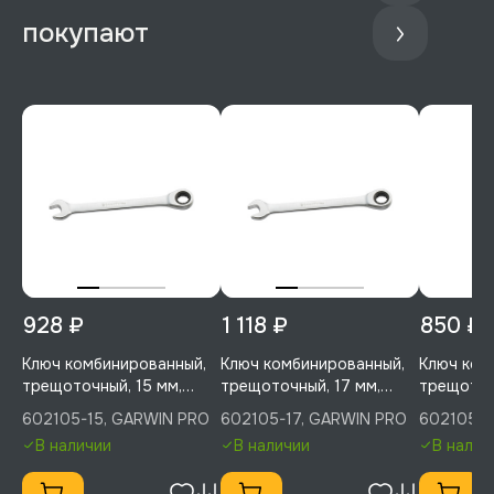
покупают
928 ₽
1 118 ₽
850 ₽
Ключ комбинированный,
Ключ комбинированный,
Ключ ком
трещоточный, 15 мм,
трещоточный, 17 мм,
трещоточ
GARWIN PRO, 602105-15
GARWIN PRO, 602105-17
GARWIN P
602105-15, GARWIN PRO
602105-17, GARWIN PRO
602105-1
В наличии
В наличии
В налич