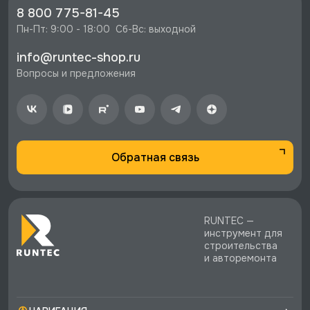
977 руб.
8 800 775-81-45
⚡️ Бесплатная доставка в Москве, Санкт-
Пн-Пт: 9:00 - 18:00  Сб-Вс: выходной
Петербурге и по РФ, если она меньше 10%
info@runtec-shop.ru
стоимости заказа.
Вопросы и предложения
♥️ Наличие товаров, Программа лояльности,
экспертная поддержка.
Обратная связь
RUNTEC —
инструмент для
строительства
и авторемонта