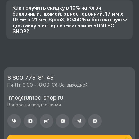
Как получить скидку в 10% на Ключ
баллонный, прямой, односторонний, 17 мм х
19 мм х 21 мм, SpecX, 604425 и бесплатную
доставку в интернет-магазине RUNTEC
SHOP?
⭐️ Зарегистрируйтесь на сайте и получите
скидку 10%
🔥 Цена Ключ баллонный, прямой,
односторонний, 17 мм х 19 мм х 21 мм, SpecX,
604425 со скидкой - 5594 руб.
8 800 775-81-45
⚡️ Бесплатная доставка в Москве, Санкт-
Пн-Пт: 9:00 - 18:00  Сб-Вс: выходной
Петербурге и по РФ, если она меньше 10%
info@runtec-shop.ru
стоимости заказа.
Вопросы и предложения
♥️ Наличие товаров, Программа лояльности,
экспертная поддержка.