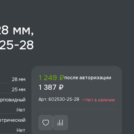
8 мм,
-25-28
1 249 ₽
после авторизации
28 мм
1 387 ₽
25 мм
ерповидный
Арт: 602530-25-28
Нет в наличии
Нет
етрический
Нет