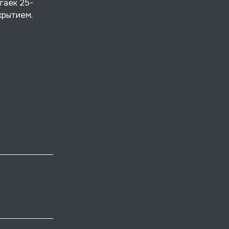
гаек 25-
крытием.