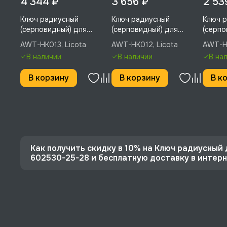
4 344 ₽
3 656 ₽
2 53
Ключ радиусный
Ключ радиусный
Ключ 
(серповидный) для
(серповидный) для
(серпо
шлицевых гаек,
шлицевых гаек,
шлицев
AWT-HK013, Licota
AWT-HK012, Licota
AWT-HK
шарнирный, 2" - 4-3/4",
шарнирный, 1-1/4" - 3",
шарнир
В наличии
В наличии
В на
Licota, AWT-HK013
Licota, AWT-HK012
Licota
В корзину
В корзину
В к
Как получить скидку в 10% на Ключ радиусный 
602530-25-28 и бесплатную доставку в инте
⭐️ Зарегистрируйтесь на сайте и получите скидку
🔥 Цена Ключ радиусный для шлицевых гаек 25-28
1249 руб.
⚡️ Бесплатная доставка в Москве, Санкт-Петербу