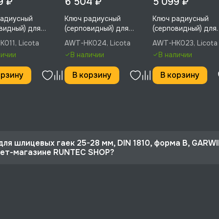
9 ₽
6 504 ₽
5 099 ₽
радиусный
Ключ радиусный
Ключ радиусный
видный) для
(серповидный) для
(серповидный) для
ых гаек,
шлицевых гаек,
шлицевых гаек,
011, Licota
AWT-HK024, Licota
AWT-HK023, Licota
ный, 3/4" - 2",
шарнирный, 4-1/2" - 6-
шарнирный, 2" - 4-3
личии
В наличии
В наличии
, AWT-HK011
1/4", Licota, AWT-HK024
Licota, AWT-HK023
орзину
В корзину
В корзину
для шлицевых гаек 25-28 мм, DIN 1810, форма B, GARWI
рнет-магазине RUNTEC SHOP?
 10%
 мм, DIN 1810, форма B, GARWIN PRO, 602530-25-28 со ск
рге и по РФ, если она меньше 10% стоимости заказа.