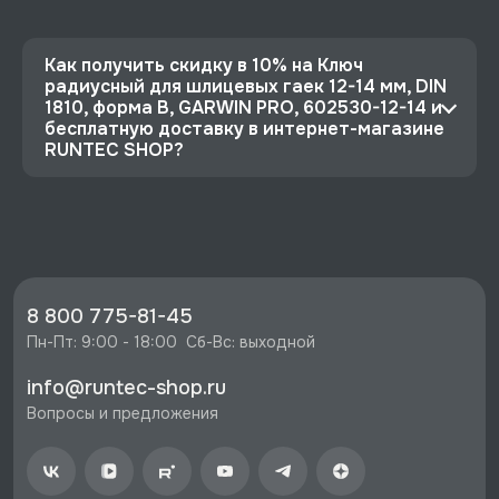
Как получить скидку в 10% на Ключ
радиусный для шлицевых гаек 12-14 мм, DIN
1810, форма B, GARWIN PRO, 602530-12-14 и
бесплатную доставку в интернет-магазине
RUNTEC SHOP?
⭐️ Зарегистрируйтесь на сайте и получите
скидку 10%
🔥 Цена Ключ радиусный для шлицевых гаек
12-14 мм, DIN 1810, форма B, GARWIN PRO,
602530-12-14 со скидкой - 927 руб.
8 800 775-81-45
⚡️ Бесплатная доставка в Москве, Санкт-
Пн-Пт: 9:00 - 18:00  Сб-Вс: выходной
Петербурге и по РФ, если она меньше 10%
info@runtec-shop.ru
стоимости заказа.
Вопросы и предложения
♥️ Наличие товаров, Программа лояльности,
экспертная поддержка.