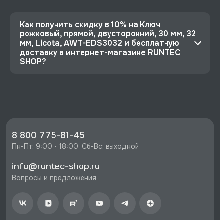
Как получить скидку в 10% на Ключ
рожковый, прямой, двусторонний, 30 мм, 32
мм, Licota, AWT-EDS3032 и бесплатную
доставку в интернет-магазине RUNTEC
SHOP?
⭐️ Зарегистрируйтесь на сайте и получите
скидку 10%
🔥 Цена Ключ рожковый, прямой,
двусторонний, 30 мм, 32 мм, Licota, AWT-
EDS3032 со скидкой - 1913 руб.
8 800 775-81-45
⚡️ Бесплатная доставка в Москве, Санкт-
Пн-Пт: 9:00 - 18:00  Сб-Вс: выходной
Петербурге и по РФ, если она меньше 10%
info@runtec-shop.ru
стоимости заказа.
Вопросы и предложения
♥️ Наличие товаров, Программа лояльности,
экспертная поддержка.