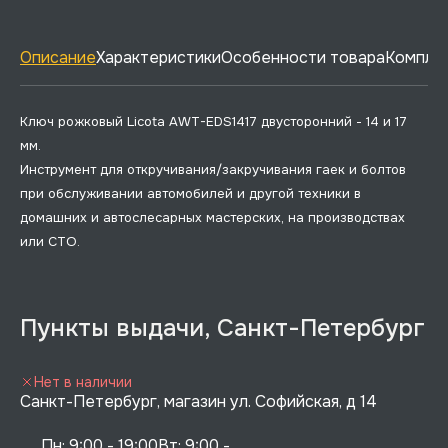
Описание
Характеристики
Особенности товара
Комплек
Ключ рожковый Licota AWT-EDS1417 двусторонний - 14 и 17
мм.
Инструмент для откручивания/закручивания гаек и болтов
при обслуживании автомобилей и другой техники в
домашних и автослесарных мастерских, на производствах
или СТО.
Пункты выдачи, Санкт-Петербург
Нет в наличии
Санкт-Петербург, магазин ул. Софийская, д 14
Пн: 9:00 - 19:00Вт: 9:00 - 