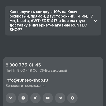
Как получить скидку в 10% на Ключ
рожковый, прямой, двусторонний, 14 мм, 17
мм, Licota, AWT-EDS1417 и бесплатную
доставку в интернет-магазине RUNTEC
SHOP?
⭐️ Зарегистрируйтесь на сайте и получите
скидку 10%
🔥 Цена Ключ рожковый, прямой,
двусторонний, 14 мм, 17 мм, Licota, AWT-
EDS1417 со скидкой - 647 руб.
8 800 775-81-45
⚡️ Бесплатная доставка в Москве, Санкт-
Пн-Пт: 9:00 - 18:00  Сб-Вс: выходной
Петербурге и по РФ, если она меньше 10%
info@runtec-shop.ru
стоимости заказа.
Вопросы и предложения
♥️ Наличие товаров, Программа лояльности,
экспертная поддержка.