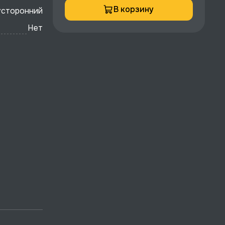
В корзину
усторонний
Нет