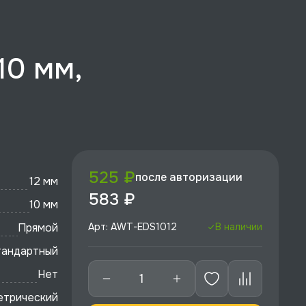
10 мм,
525 ₽
после авторизации
12 мм
583 ₽
10 мм
Прямой
Арт: AWT-EDS1012
В наличии
тандартный
Нет
етрический