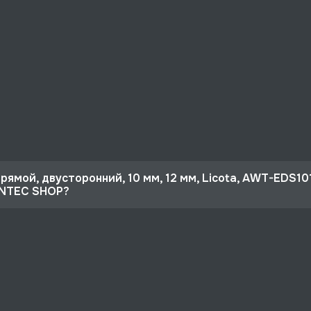
рямой, двусторонний, 10 мм, 12 мм, Licota, AWT-EDS10
UNTEC SHOP?
 10%
мм, 12 мм, Licota, AWT-EDS1012 со скидкой - 525 руб.
рге и по РФ, если она меньше 10% стоимости заказа.
ертная поддержка.