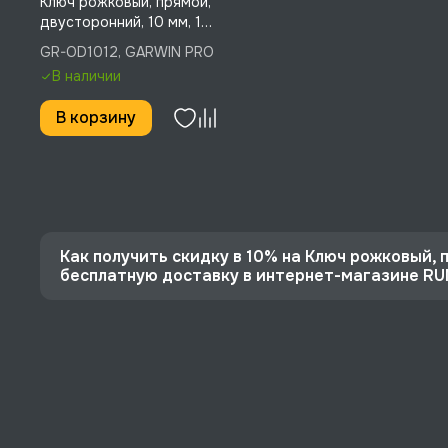
Ключ рожковый, прямой,
двусторонний, 10 мм, 12
мм, GARWIN PRO, GR-
GR-OD1012, GARWIN PRO
OD1012
В наличии
В корзину
Как получить скидку в 10% на Ключ рожковый, п
бесплатную доставку в интернет-магазине R
⭐️ Зарегистрируйтесь на сайте и получите скидку
🔥 Цена Ключ рожковый, прямой, двусторонний, 10 
⚡️ Бесплатная доставка в Москве, Санкт-Петербу
♥️ Наличие товаров, Программа лояльности, эксп