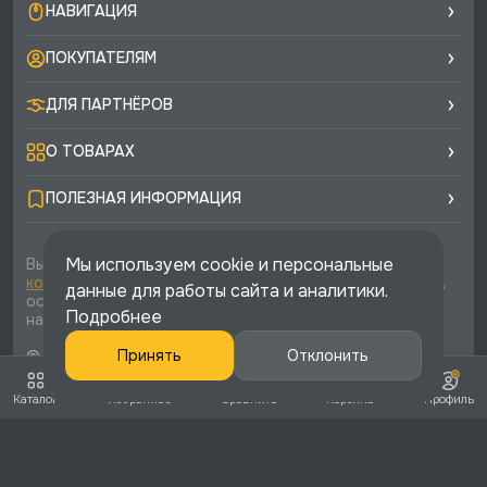
НАВИГАЦИЯ
ПОКУПАТЕЛЯМ
ДЛЯ ПАРТНЁРОВ
О ТОВАРАХ
ПОЛЕЗНАЯ ИНФОРМАЦИЯ
Мы используем cookie и персональные
Вы соглашаетесь с условиями
политики
конфиденциальности
и
публичной оферты
каждый раз,
данные для работы сайта и аналитики.
оставляя свои данные в любой форме обратной связи
Подробнее
на сайте runtec-shop.ru
© 2026 «Runtec», официальный интернет-магазин. Все
Принять
Отклонить
права защищены
Каталог
Избранное
Сравнить
Корзина
Профиль