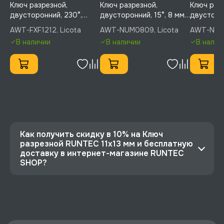
Ключ разрезной,
Ключ разрезной,
Ключ раз
двусторонний, 230°,
двусторонний, 15°, 8 мм,
двусторон
шарнирный, 12х12 мм,
9 мм, Licota, AWT-
8 мм, Lic
AWT-FXF1212, Licota
AWT-NUM0809, Licota
AWT-NUM0
Licota, AWT-FXF1212
NUM0809
NUM060
В наличии
В наличии
В налич
Как получить скидку в 10% на Ключ
разрезной RUNTEC 11x13 мм и бесплатную
доставку в интернет-магазине RUNTEC
SHOP?
⭐️ Зарегистрируйтесь на сайте и получите
скидку 10%
🔥 Цена Ключ разрезной RUNTEC 11x13 мм со
скидкой - 329 руб.