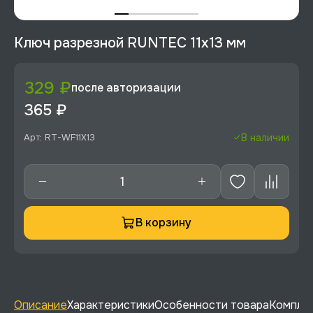
Ключ разрезной RUNTEC 11x13 мм
329 ₽
после авторизации
365 ₽
Арт: RT-WF11X13
В наличии
В корзину
Описание
Характеристики
Особенности товара
Комплек