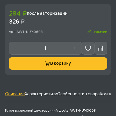
294 ₽
после авторизации
326 ₽
Арт: AWT-NUM0608
В наличии
В корзину
Описание
Характеристики
Особенности товара
Комплек
Ключ разрезной двусторонний Licota AWT-NUM0608