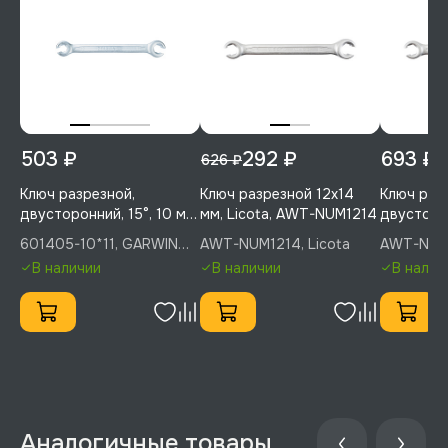
503 ₽
292 ₽
693 ₽
626 ₽
Ключ разрезной,
Ключ разрезной 12х14
Ключ раз
двусторонний, 15°, 10 мм,
мм, Licota, AWT-NUM1214
двусторон
11 мм, GARWIN PRO,
13 мм, Li
601405-10*11, GARWIN
AWT-NUM1214, Licota
AWT-NUM1
601405-10*11
NUM1213
PRO
В наличии
В наличии
В налич