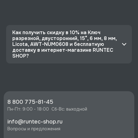
Как получить скидку в 10% на Ключ
разрезной, двусторонний, 15°, 6 мм, 8 мм,
Licota, AWT-NUM0608 и бесплатную
доставку в интернет-магазине RUNTEC
SHOP?
⭐️ Зарегистрируйтесь на сайте и получите
скидку 10%
🔥 Цена Ключ разрезной, двусторонний, 15°, 6
мм, 8 мм, Licota, AWT-NUM0608 со скидкой -
294 руб.
8 800 775-81-45
⚡️ Бесплатная доставка в Москве, Санкт-
Пн-Пт: 9:00 - 18:00  Сб-Вс: выходной
Петербурге и по РФ, если она меньше 10%
info@runtec-shop.ru
стоимости заказа.
Вопросы и предложения
♥️ Наличие товаров, Программа лояльности,