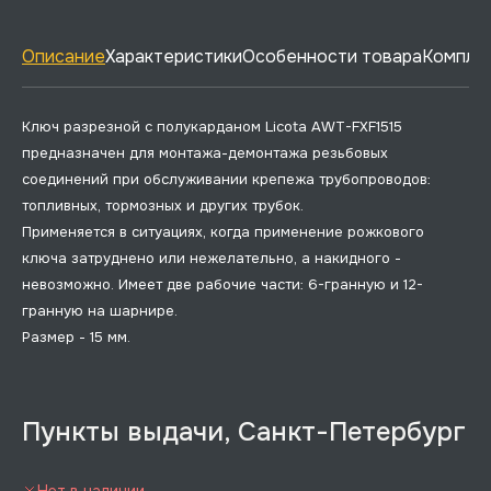
Описание
Характеристики
Особенности товара
Комплек
Ключ разрезной с полукарданом Licota AWT-FXF1515
предназначен для монтажа-демонтажа резьбовых
соединений при обслуживании крепежа трубопроводов:
топливных, тормозных и других трубок.
Применяется в ситуациях, когда применение рожкового
ключа затруднено или нежелательно, а накидного -
невозможно. Имеет две рабочие части: 6-гранную и 12-
гранную на шарнире.
Размер - 15 мм.
Пункты выдачи, Санкт-Петербург
Нет в наличии