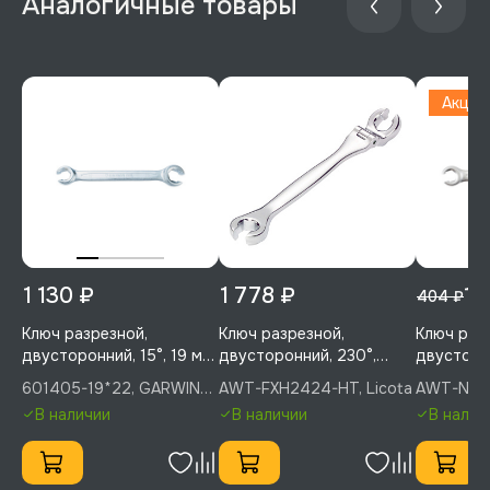
Аналогичные товары
Акция
1 130 ₽
1 778 ₽
10
404 ₽
Ключ разрезной,
Ключ разрезной,
Ключ раз
двусторонний, 15°, 19 мм,
двусторонний, 230°,
двусторон
22 мм, GARWIN PRO,
шарнирный, 24х24 мм,
3/8", Lic
601405-19*22, GARWIN
AWT-FXH2424-HT, Licota
AWT-NUM0
601405-19*22
Licota, AWT-FXH2424-HT
NUM000
PRO
В наличии
В наличии
В налич