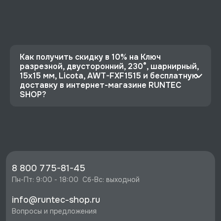
Как получить скидку в 10% на Ключ
разрезной, двусторонний, 230°, шарнирный,
15х15 мм, Licota, AWT-FXF1515 и бесплатную
доставку в интернет-магазине RUNTEC
SHOP?
⭐️ Зарегистрируйтесь на сайте и получите
скидку 10%
🔥 Цена Ключ разрезной, двусторонний, 230°,
шарнирный, 15х15 мм, Licota, AWT-FXF1515 со
скидкой - 1500 руб.
8 800 775-81-45
⚡️ Бесплатная доставка в Москве, Санкт-
Пн-Пт: 9:00 - 18:00  Сб-Вс: выходной
Петербурге и по РФ, если она меньше 10%
info@runtec-shop.ru
стоимости заказа.
Вопросы и предложения
♥️ Наличие товаров, Программа лояльности,