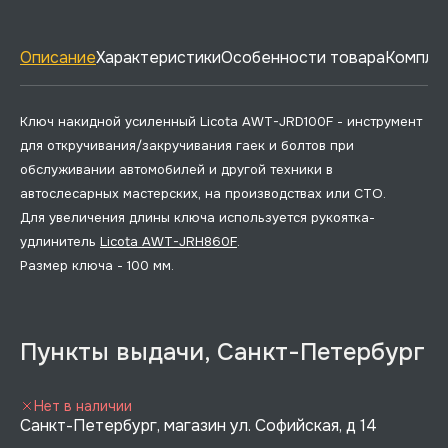
Описание
Характеристики
Особенности товара
Комплек
Ключ накидной усиленный Licota AWT-JRD100F - инструмент
для откручивания/закручивания гаек и болтов при
обслуживании автомобилей и другой техники в
автослесарных мастерских, на производствах или СТО.
Для увеличения длины ключа используется рукоятка-
удлинитель
Licota AWT-JRH860F
.
Размер ключа - 100 мм.
Пункты выдачи, Санкт-Петербург
Нет в наличии
Санкт-Петербург, магазин ул. Софийская, д 14