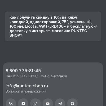
Как получить скидку в 10% на Ключ
накидной, односторонний, 75°, усиленный,
100 мм, Licota, AWT-JRD100F и бесплатную
доставку в интернет-магазине RUNTEC
SHOP?
⭐️ Зарегистрируйтесь на сайте и получите
скидку 10%
🔥 Цена Ключ накидной, односторонний, 75°,
усиленный, 100 мм, Licota, AWT-JRD100F со
скидкой - 20409 руб.
8 800 775-81-45
⚡️ Бесплатная доставка в Москве, Санкт-
Пн-Пт: 9:00 - 18:00  Сб-Вс: выходной
Петербурге и по РФ, если она меньше 10%
info@runtec-shop.ru
стоимости заказа.
Вопросы и предложения
♥️ Наличие товаров, Программа лояльности,
экспертная поддержка.