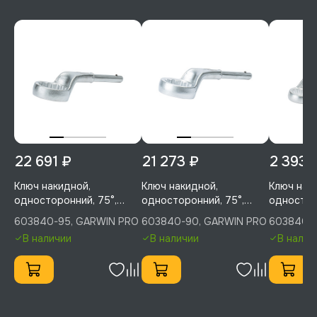
22 691 ₽
21 273 ₽
2 393 
Ключ накидной,
Ключ накидной,
Ключ нак
односторонний, 75°,
односторонний, 75°,
одностор
усиленный, 95 мм,
усиленный, 90 мм,
усиленный
603840-95, GARWIN PRO
603840-90, GARWIN PRO
603840-3
GARWIN PRO, 603840-95
GARWIN PRO, 603840-90
GARWIN P
В наличии
В наличии
В налич